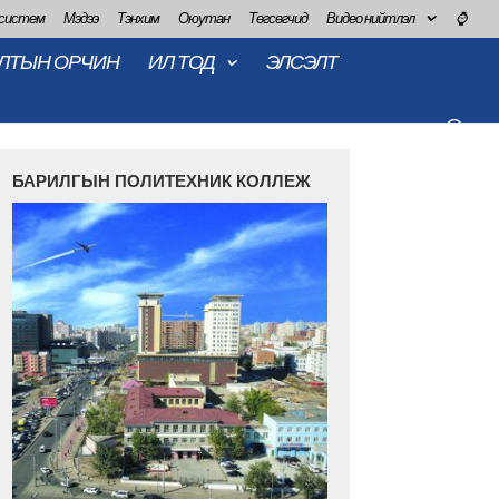
 систем
Мэдээ
Тэнхим
Оюутан
Төгсөгчид
Видео нийтлэл
⌚
ЛТЫН ОРЧИН
ИЛ ТОД
ЭЛСЭЛТ
БАРИЛГЫН ПОЛИТЕХНИК КОЛЛЕЖ