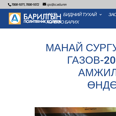
7000-1071, 7000-1072
cpc@cc.edu.mn
НҮҮР
БИДНИЙ ТУХАЙ
ЗА
ХОЛБОО БАРИХ
МАНАЙ СУРГУ
ГАЗОВ-20
АМЖИЛ
ӨНД