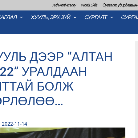
70th Anniversary
World Skills
Сургалт удирдлагын
САГЛАЛ
ХУУЛЬ, ЭРХ ЗҮЙ
СУРГАЛТ
СУРГА
УЛЬ ДЭЭР “АЛТАН
22” УРАЛДААН
ТТАЙ БОЛЖ
ӨРЛӨЛӨӨ…
2022-11-14