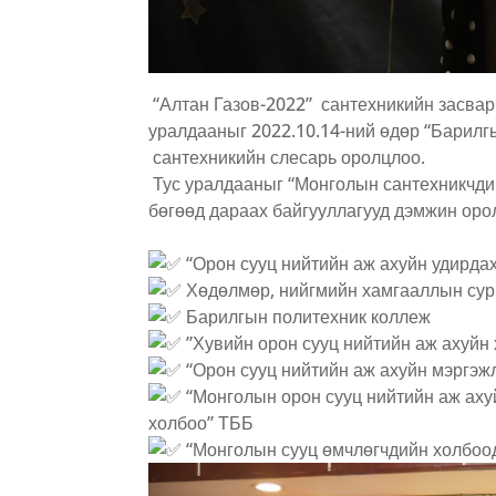
“Алтан Газов-2022” сантехникийн засва
уралдааныг 2022.10.14-ний өдөр “Барилг
сантехникийн слесарь оролцлоо.
Тус уралдааныг “Монголын сантехникчдий
бөгөөд дараах байгууллагууд дэмжин оро
“Орон сууц нийтийн аж ахуйн удирда
Хөдөлмөр, нийгмийн хамгааллын сурга
Барилгын политехник коллеж
”Хувийн орон сууц нийтийн аж ахуйн
“Орон сууц нийтийн аж ахуйн мэргэж
“Монголын орон сууц нийтийн аж аху
холбоо” ТББ
“Монголын сууц өмчлөгчдийн холбоо