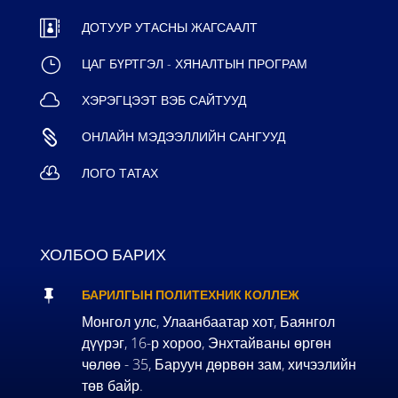

ДОТУУР УТАСНЫ ЖАГСААЛТ
}
ЦАГ БҮРТГЭЛ - ХЯНАЛТЫН ПРОГРАМ

ХЭРЭГЦЭЭТ ВЭБ САЙТУУД

ОНЛАЙН МЭДЭЭЛЛИЙН САНГУУД

ЛОГО ТАТАХ
ХОЛБОО БАРИХ

БАРИЛГЫН ПОЛИТЕХНИК КОЛЛЕЖ
Монгол улс, Улаанбаатар хот, Баянгол
дүүрэг, 16-р хороо, Энхтайваны өргөн
чөлөө - 35, Баруун дөрвөн зам, хичээлийн
төв байр.