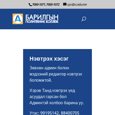
7000-1071, 7000-1072
cpc@cc.edu.mn
Нэвтрэх хэсэг
Зөвхөн админ болон
мэдээний редактор нэвтрэх
боломжтой.
Хэрэв Танд нэвтрэх үед
асуудал гарсан бол
Админтэй холбоо барина уу.
Утас: 99195142, 88400705