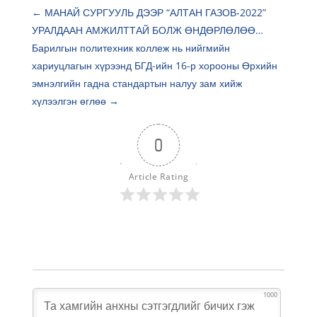
←
МАНАЙ СУРГУУЛЬ ДЭЭР “АЛТАН ГАЗОВ-2022”
УРАЛДААН АМЖИЛТТАЙ БОЛЖ ӨНДӨРЛӨЛӨӨ…
Барилгын политехник коллеж нь нийгмийн
хариуцлагын хүрээнд БГД-ийн 16-р хорооны Өрхийн
эмнэлгийн гадна стандартын налуу зам хийж
хүлээлгэн өглөө
→
0
Article Rating
1000