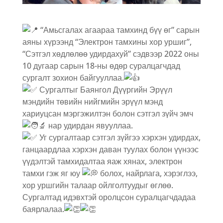
“Амьсгалах агаараа тамхинд бүү өг” сарын
аяны хүрээнд “Электрон тамхины хор уршиг”,
“Сэтгэл хөдлөлөө удирдахуй” сэдвээр 2022 оны
10 дугаар сарын 18-ны өдөр суралцагчдад
сургалт зохион байгууллаа.
Сургалтыг Баянгол Дүүргийн Эрүүл
мэндийн төвийн нийгмийн эрүүл мэнд
хариуцсан мэргэжилтэн болон сэтгэл зүйч эмч
нар удирдан явууллаа.
Уг сургалтаар сэтгэл зүйгээ хэрхэн удирдах,
ганцаардлаа хэрхэн даван туулах болон үүнээс
үүдэлтэй тамхидалтаа яаж хянах, электрон
тамхи гэж яг юу
болох, найрлага, хэрэглээ,
хор уршгийн талаар ойлголтуудыг өглөө.
Сургалтад идэвхтэй оролцсон суралцагчдадаа
баярлалаа.