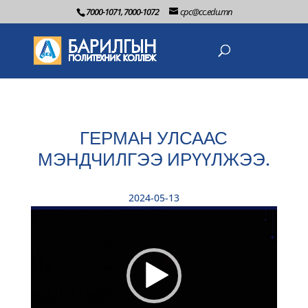
7000-1071, 7000-1072
cpc@cc.edu.mn
ГЕРМАН УЛСААС
МЭНДЧИЛГЭЭ ИРҮҮЛЖЭЭ.
Vide
2024-05-13
Playe