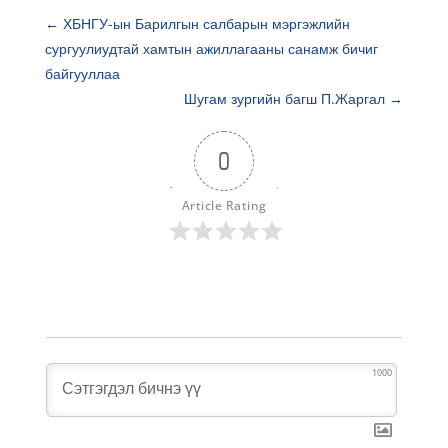
←
ХБНГУ-ын Барилгын салбарын мэргэжлийн
сургуулиудтай хамтын ажиллагааны санамж бичиг
байгууллаа
Шугам зургийн багш П.Жаргал
→
0
Article Rating
1000