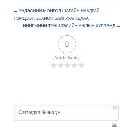
←
ҮНДЭСНИЙ МОНГОЛ ШАГАЙН НААДГАЙ
ТЭМЦЭЭН ЗОХИОН БАЙГУУАЛГДЛАА
НИЙГМИЙН ТҮНШЛЭЛИЙН АЖЛЫН ХҮРЭЭНД
→
0
Article Rating
1000