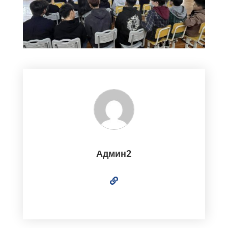
Админ2