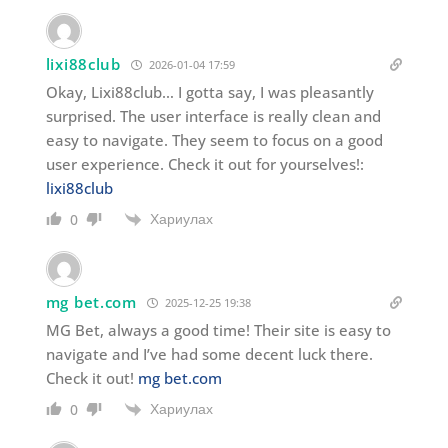
lixi88club
2026-01-04 17:59
Okay, Lixi88club… I gotta say, I was pleasantly
surprised. The user interface is really clean and
easy to navigate. They seem to focus on a good
user experience. Check it out for yourselves!:
lixi88club
Хариулах
0
mg bet.com
2025-12-25 19:38
MG Bet, always a good time! Their site is easy to
navigate and I’ve had some decent luck there.
Check it out!
mg bet.com
Хариулах
0