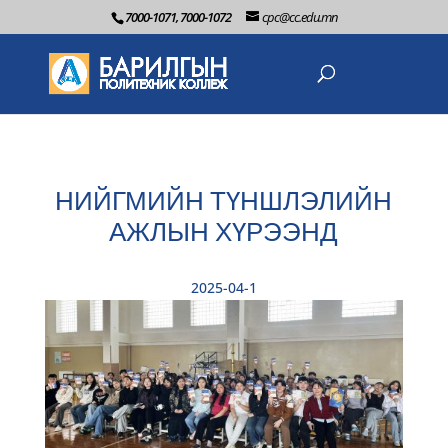
7000-1071, 7000-1072
cpc@cc.edu.mn
НИЙГМИЙН ТҮНШЛЭЛИЙН
АЖЛЫН ХҮРЭЭНД
2025-04-1