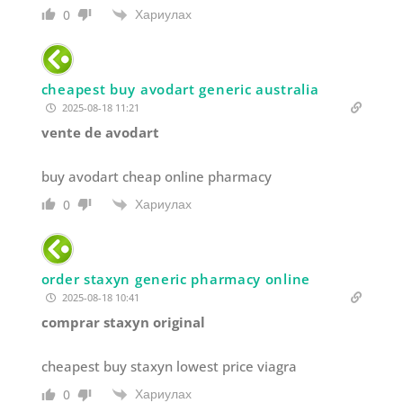
Хариулах
0
cheapest buy avodart generic australia
2025-08-18 11:21
vente de avodart
buy avodart cheap online pharmacy
Хариулах
0
order staxyn generic pharmacy online
2025-08-18 10:41
comprar staxyn original
cheapest buy staxyn lowest price viagra
Хариулах
0