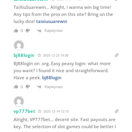
TaiXiuSuarewin… Alright, I wanna win big time!
Any tips from the pros on this site? Bring on the
lucky dice!
taixiusuarewin
Хариулах
0
bj88login
2025-12-25 19:38
BJ88login on .org. Easy peasy login- what more
you want? I found it nice and straightforward.
Have a peek.
bj88login
Хариулах
0
vp777bet
2025-12-14 12:15
Alright, VP777bet… decent site. Fast payouts are
key. The selection of slot games could be better I