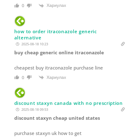
Хариулах
0
how to order itraconazole generic
alternative
2025-08-18 10:23
buy cheap generic online itraconazole
cheapest buy itraconazole purchase line
Хариулах
0
discount staxyn canada with no prescription
2025-08-18 09:53
discount staxyn cheap united states
purchase staxyn uk how to get