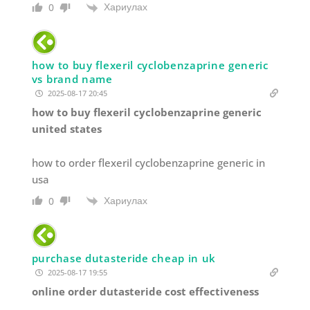
Хариулах
0
how to buy flexeril cyclobenzaprine generic
vs brand name
2025-08-17 20:45
how to buy flexeril cyclobenzaprine generic
united states
how to order flexeril cyclobenzaprine generic in
usa
Хариулах
0
purchase dutasteride cheap in uk
2025-08-17 19:55
online order dutasteride cost effectiveness