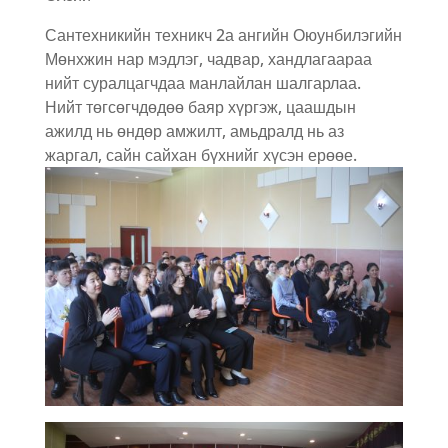
Сантехникийн техникч 2а ангийн Оюунбилэгийн
Мөнхжин нар мэдлэг, чадвар, хандлагаараа
нийт суралцагчдаа манлайлан шалгарлаа.
Нийт төгсөгчдөдөө баяр хүргэж, цаашдын
ажилд нь өндөр амжилт, амьдралд нь аз
жаргал, сайн сайхан бүхнийг хүсэн ерөөе.