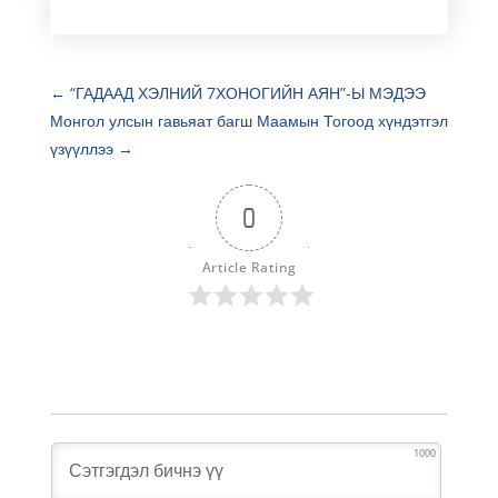
←
“ГАДААД ХЭЛНИЙ 7ХОНОГИЙН АЯН”-Ы МЭДЭЭ
Монгол улсын гавьяат багш Маамын Тогоод хүндэтгэл
үзүүллээ
→
0
Article Rating
1000