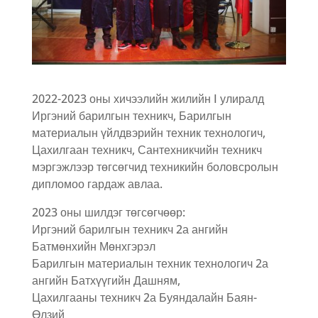
2022-2023 оны хичээлийн жилийн I улиралд
Иргэний барилгын техникч, Барилгын
материалын үйлдвэрийн техник технологич,
Цахилгаан техникч, Сантехникчийн техникч
мэргэжлээр төгсөгчид техникийн боловсролын
дипломоо гардаж авлаа.
2023 оны шилдэг төгсөгчөөр:
Иргэний барилгын техникч 2а ангийн
Батмөнхийн Мөнхгэрэл
Барилгын материалын техник технологич 2а
ангийн Батхүүгийн Дашням,
Цахилгааны техникч 2а Буяндалайн Баян-
Өлзий