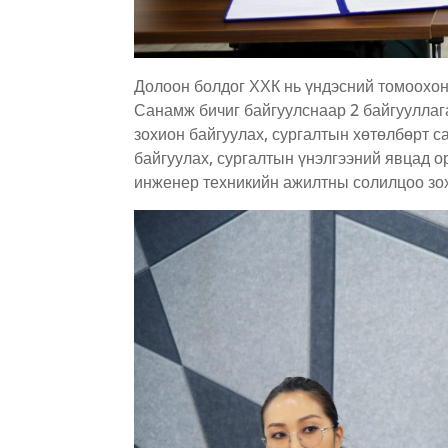
Долоон болдог ХХК нь үндэсний томоохон 
Санамж бичиг байгуулснаар 2 байгуулла
зохион байгуулах, сургалтын хөтөлбөрт с
байгуулах, сургалтын үнэлгээний явцад о
инженер техникийн ажилтны солилцоо зох