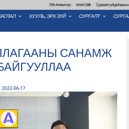
70th Anniversary
World Skills
Сургалт удирдлагын
САГЛАЛ
ХУУЛЬ, ЭРХ ЗҮЙ
СУРГАЛТ
СУРГА
ЛЛАГААНЫ САНАМЖ
БАЙГУУЛЛАА
2022-06-17