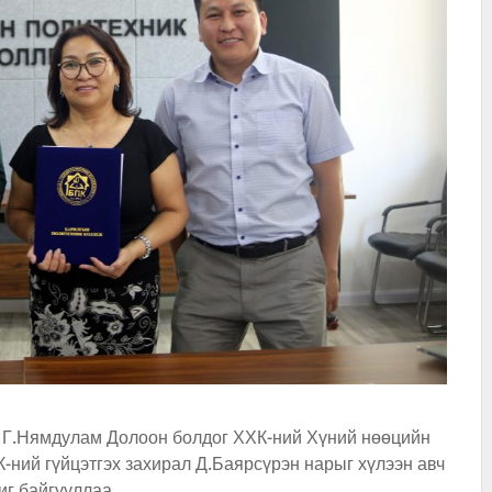
 Г.Нямдулам Долоон болдог ХХК-ний Хүний нөөцийн
-ний гүйцэтгэх захирал Д.Баярсүрэн нарыг хүлээн авч
г байгууллаа.