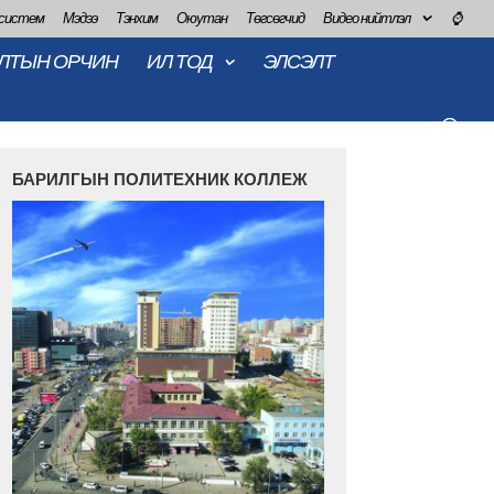
 систем
Мэдээ
Тэнхим
Оюутан
Төгсөгчид
Видео нийтлэл
⌚
ЛТЫН ОРЧИН
ИЛ ТОД
ЭЛСЭЛТ
БАРИЛГЫН ПОЛИТЕХНИК КОЛЛЕЖ