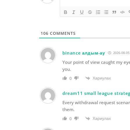
106
COMMENTS
binance алдым-ау
2026-08-05 
Your point of view caught my eye
you.
Хариулах
0
dream11 small league strate
Every withdrawal request scenar
them.
Хариулах
0