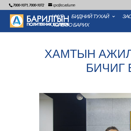
7000-1071, 7000-1072
cpc@cc.edu.mn
НҮҮР
БИДНИЙ ТУХАЙ
ЗА
ХОЛБОО БАРИХ
ХАМТЫН АЖИ
БИЧИГ 