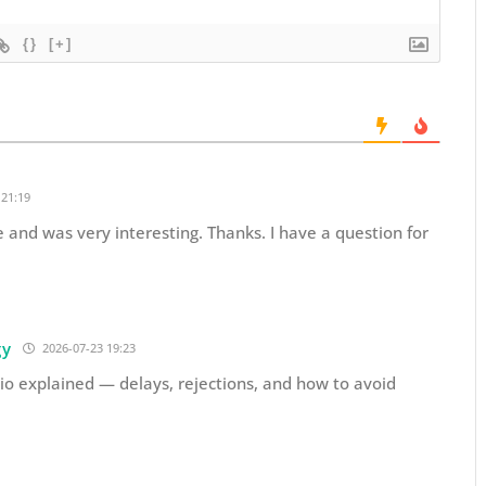
{}
[+]
21:19
 and was very interesting. Thanks. I have a question for
gy
2026-07-23 19:23
io explained — delays, rejections, and how to avoid