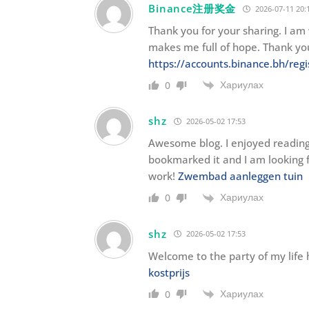
Binance注册奖金
2026-07-11 20:
Thank you for your sharing. I am w
makes me full of hope. Thank you
https://accounts.binance.bh/re
Хариулах
0
shz
2026-05-02 17:53
Awesome blog. I enjoyed reading y
bookmarked it and I am looking 
work!
Zwembad aanleggen tuin
Хариулах
0
shz
2026-05-02 17:53
Welcome to the party of my life 
kostprijs
Хариулах
0