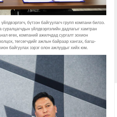
үйлдвэрлэгч, бүтээн байгуулагч групп компани билээ.
га суралцагчдын үйлдвэрлэлийн дадлагыг хамтран
анал өгөх, компаний ажилчдад сургалт зохион
ролцох, төгсөгчдийг ажлын байраар хангах, багш-
ион байгуулах зэрэг олон ажлуудыг хийх юм.