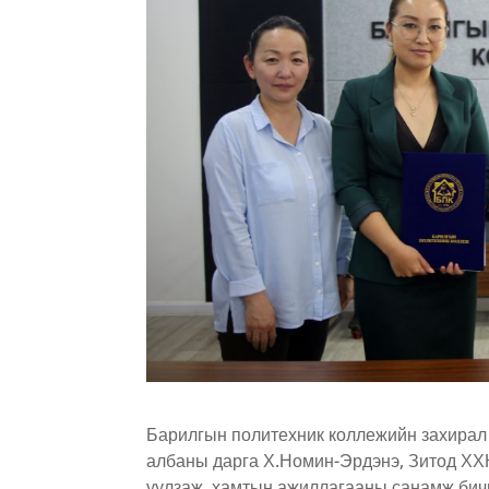
Барилгын политехник коллежийн захирал
албаны дарга Х.Номин-Эрдэнэ, Зитод ХХК
уулзаж, хамтын ажиллагааны санамж бичи