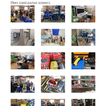
Өмч хамгаалах комисс