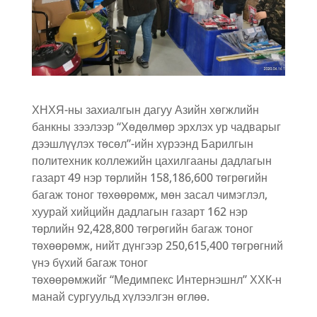
ХНХЯ-ны захиалгын дагуу Азийн хөгжлийн
банкны зээлээр “Хөдөлмөр эрхлэх ур чадварыг
дээшлүүлэх төсөл”-ийн хүрээнд Барилгын
политехник коллежийн цахилгааны дадлагын
газарт 49 нэр төрлийн 158,186,600 төгрөгийн
багаж тоног төхөөрөмж, мөн засал чимэглэл,
хуурай хийцийн дадлагын газарт 162 нэр
төрлийн 92,428,800 төгрөгийн багаж тоног
төхөөрөмж, нийт дүнгээр 250,615,400 төгрөгний
үнэ бүхий багаж тоног
төхөөрөмжийг “Медимпекс Интернэшнл” ХХК-н
манай сургуульд хүлээлгэн өглөө.