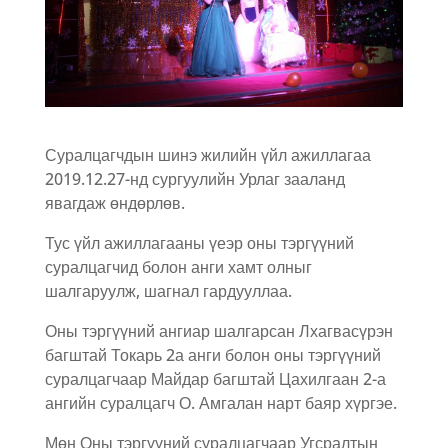
Суралцагчдын шинэ жилийн үйл ажиллагаа
2019.12.27-нд сургуулийн Урлаг зааланд
явагдаж өндөрлөв.
Тус үйл ажиллагааны үеэр оны тэргүүний
суралцагчид болон анги хамт олныг
шалгаруулж, шагнал гардууллаа.
Оны тэргүүний ангиар шалгарсан Лхагвасүрэн
багштай Токарь 2а анги болон оны тэргүүний
суралцагчаар Майдар багштай Цахилгаан 2-а
ангийн суралцагч О. Амгалан нарт баяр хүргэе.
Мөн Оны тэргүүний суралцагчаар Угсралтын