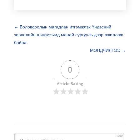
←
Боловсролын магадлан итгэмжлэх Үндэсний
зөвлөлийн шинжээчид манай сургууль дээр ажиллаж
байна.
МЭНДЧИЛГЭЭ
→
0
Article Rating
1000