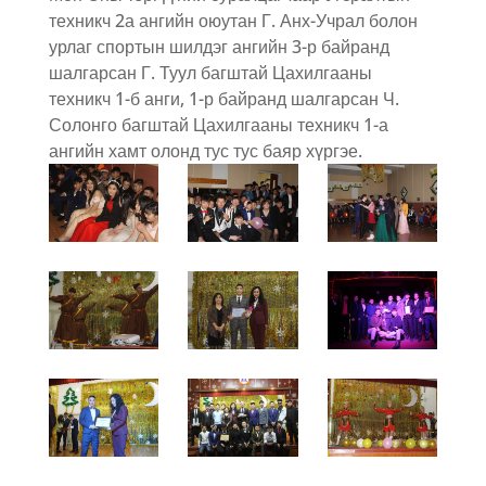
техникч 2а ангийн оюутан Г. Анх-Учрал болон
урлаг спортын шилдэг ангийн 3-р байранд
шалгарсан Г. Туул багштай Цахилгааны
техникч 1-б анги, 1-р байранд шалгарсан Ч.
Солонго багштай Цахилгааны техникч 1-а
ангийн хамт олонд тус тус баяр хүргэе.