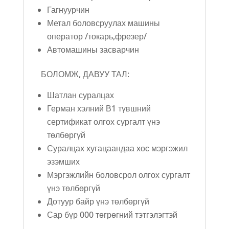
Гагнуурчин
Метал боловсруулах машины
оператор /токарь,фрезер/
Автомашины засварчин
БОЛОМЖ, ДАВУУ ТАЛ:
Шатлан суралцах
Герман хэлний В1 түвшний
сертификат олгох сургалт үнэ
төлбөргүй
Суралцах хугацаандаа хос мэргэжил
эзэмших
Мэргэжлийн боловсрол олгох сургалт
үнэ төлбөргүй
Дотуур байр үнэ төлбөргүй
Сар бүр 000 төгрөгний тэтгэлэгтэй