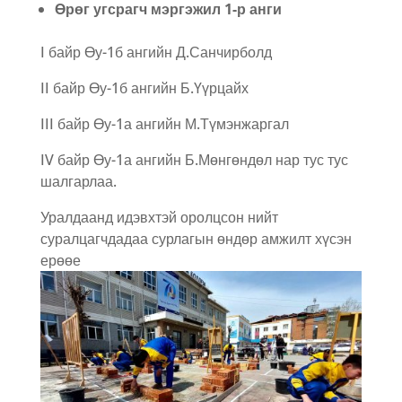
Өрөг угсрагч мэргэжил 1-р анги
I байр Өу-1б ангийн Д.Санчирболд
II байр Өу-1б ангийн Б.Үүрцайх
III байр Өу-1а ангийн М.Түмэнжаргал
IV байр Өу-1а ангийн Б.Мөнгөндөл нар тус тус
шалгарлаа.
Уралдаанд идэвхтэй оролцсон нийт
суралцагчдадаа сурлагын өндөр амжилт хүсэн
ерөөе