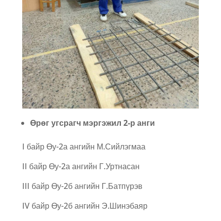
Өрөг угсрагч мэргэжил 2-р анги
I байр Өу-2а ангийн М.Сийлэгмаа
II байр Өу-2а ангийн Г.Уртнасан
III байр Өу-2б ангийн Г.Батпүрэв
IV байр Өу-2б ангийн Э.Шинэбаяр