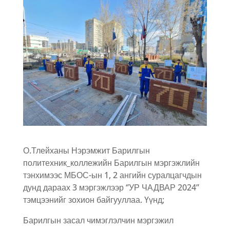
О.Тлейханы Нэрэмжит Барилгын
политехник_коллежийн Барилгын мэргэжлийн
тэнхимээс МБОС-ын 1, 2 ангийн суралцагчдын
дунд дараах 3 мэргэжлээр ‘’УР ЧАДВАР 2024’’
тэмцээнийг зохион байгууллаа. Үүнд;
Барилгын засал чимэглэлчин мэргэжил