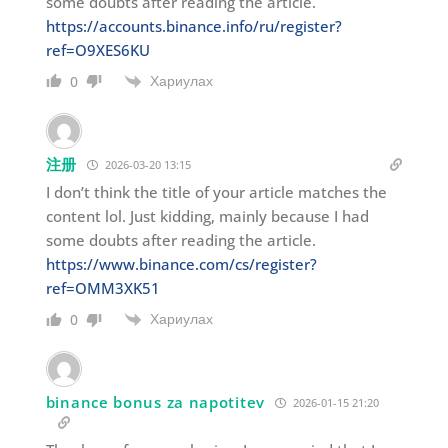
some doubts after reading the article.
https://accounts.binance.info/ru/register?
ref=O9XES6KU
Хариулах
0
注册
2026-03-20 13:15
I don’t think the title of your article matches the
content lol. Just kidding, mainly because I had
some doubts after reading the article.
https://www.binance.com/cs/register?
ref=OMM3XK51
Хариулах
0
binance bonus za napotitev
2026-01-15 21:20