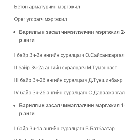
Бетон арматурчин мэргэжил
Өрөг угсрагч мэргэжил
Барилгын засал чимэглэлчин мэргэжил 2-
р анги
I байр Зч-2а ангийн суралцагч О.Сайханжаргал
II байр Зч-2а ангийн суралцагч М.Түмэннаст
III байр Зч-2б ангийн суралцагч Д.Түвшинбаяр
IV байр Зч-2б ангийн суралцагч С.Даваажаргал
Барилгын засал чимэглэлчин мэргэжил 1-
р анги
I байр Зч-1а ангийн суралцагч Б.Батбаатар