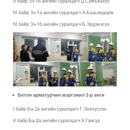
II байр Зч-1б ангийн суралцагч Ц.Сумъяахүү
III байр Зч-1а ангийн суралцагч А.Баасандорж
IV байр Зч-1б ангийн суралцагч Б.Эрдэнэсүх
Бетон арматурчин мэргэжил 2-р анги
I байр Ба-2а ангийн суралцагч Г.Энххүслэн
II байр Ба-2а ангийн суралцагч А.Гансүх