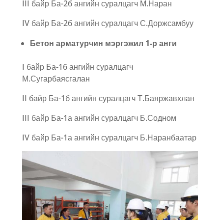
III байр Ба-2б ангийн суралцагч М.Наран
IV байр Ба-2б ангийн суралцагч С.Доржсамбуу
Бетон арматурчин мэргэжил 1-р анги
I байр Ба-1б ангийн суралцагч
М.Сугарбаясгалан
II байр Ба-1б ангийн суралцагч Т.Баяржавхлан
III байр Ба-1а ангийн суралцагч Б.Содном
IV байр Ба-1а ангийн суралцагч Б.Наранбаатар