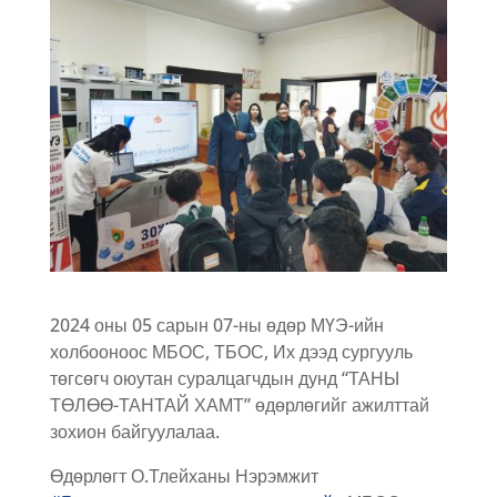
2024 оны 05 сарын 07-ны өдөр МҮЭ-ийн
холбооноос МБОС, ТБОС, Их дээд сургууль
төгсөгч оюутан суралцагчдын дунд “ТАНЫ
ТӨЛӨӨ-ТАНТАЙ ХАМТ” өдөрлөгийг ажилттай
зохион байгуулалаа.
Өдөрлөгт О.Тлейханы Нэрэмжит