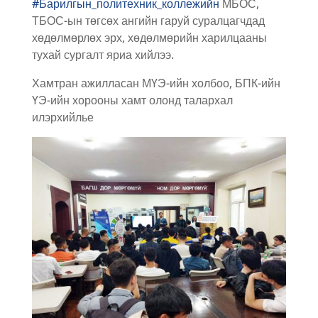
#Барилгын_политехник_коллежийн
МБОС,
ТБОС-ын төгсөх ангийн гаруй суралцагчдад
хөдөлмөрлөх эрх, хөдөлмөрийн харилцааны
тухай сургалт яриа хийлээ.
Хамтран ажилласан МҮЭ-ийн холбоо, БПК-ийн
ҮЭ-ийн хорооны хамт олонд талархал
илэрхийлье