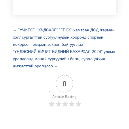
←
“УЧИБС”, “ХЧДСХЭГ” “ГПСХ” хамтран ДСД /герман
хэл/ сургалттай сургуулиудын хооронд спортын
нөхөрсөг тэмцээн зохион байгууллаа
“ҮНДЭСНИЙ БИЧИГ БИДНИЙ БАХАРХАЛ-2024” улсын
уралдаанд манай сургуулийн багш, суралцагчид
амжилттай оролцлоо
→
0
Article Rating