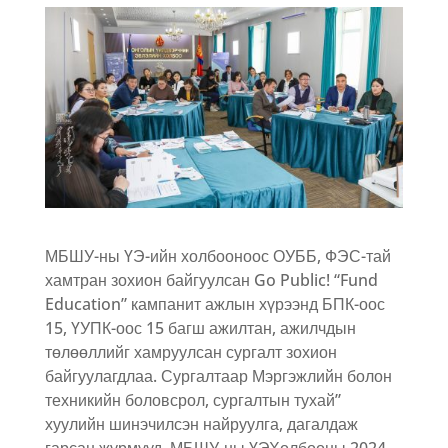
МБШУ-ны ҮЭ-ийн холбооноос ОУББ, ФЭС-тай
хамтран зохион байгуулсан Go Public! “Fund
Education” кампанит ажлын хүрээнд БПК-оос
15, ҮУПК-оос 15 багш ажилтан, ажилчдын
төлөөллийг хамруулсан сургалт зохион
байгуулагдлаа. Сургалтаар Мэргэжлийн болон
техникийн боловсрол, сургалтын тухай”
хуулийн шинэчилсэн найруулга, дагалдаж