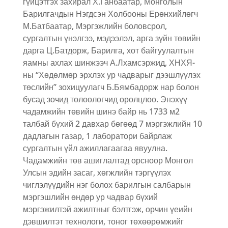
гүйцэтгэх захирал Х.Ганбаатар, Монголын
Барилгачдын Нэгдсэн Холбооны Ерөнхийлөгч
М.Батбаатар, Мэргэжлийн боловсрол,
сургалтын үнэлгээ, мэдээлэл, арга зүйн төвийн
дарга Ц.Батдорж, Барилга, хот байгуулалтын
яамны ахлах шинжээч А.Лхамсэржид, ХНХЯ-
ны “Хөдөлмөр эрхлэх ур чадварыг дээшлүүлэх
төслийн” зохицуулагч Б.Бямбадорж нар болон
бусад зочид төлөөлөгчид оролцлоо. Энэхүү
чадамжийн төвийн шинэ байр нь 1733 м2
талбай бүхий 2 давхар бөгөөд 7 мэргэжлийн 10
дадлагын газар, 1 лаборатори байрлаж
сургалтын үйл ажиллагаагаа явуулна.
Чадамжийн төв ашиглалтад орсноор Монгол
Улсын эдийн засаг, хөгжлийн тэргүүлэх
чиглэлүүдийн нэг болох барилгын салбарын
мэргэшлийн өндөр ур чадвар бүхий
мэргэжилтэй ажилтныг бэлтгэж, орчин үеийн
дэвшилтэт технологи, тоног төхөөрөмжийг