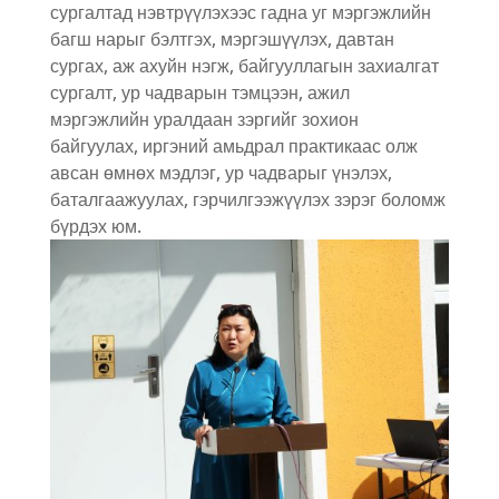
сургалтад нэвтрүүлэхээс гадна уг мэргэжлийн
багш нарыг бэлтгэх, мэргэшүүлэх, давтан
сургах, аж ахуйн нэгж, байгууллагын захиалгат
сургалт, ур чадварын тэмцээн, ажил
мэргэжлийн уралдаан зэргийг зохион
байгуулах, иргэний амьдрал практикаас олж
авсан өмнөх мэдлэг, ур чадварыг үнэлэх,
баталгаажуулах, гэрчилгээжүүлэх зэрэг боломж
бүрдэх юм.