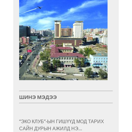
ШИНЭ МЭДЭЭ
“ЭКО КЛУБ”-ЫН ГИШҮҮД МОД ТАРИХ
САЙН ДУРЫН АЖИЛД НЭ…