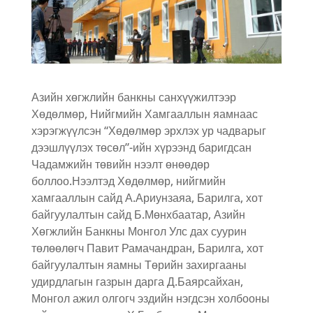
Азийн хөгжлийн банкны санхүүжилтээр
Хөдөлмөр, Нийгмийн Хамгааллын яамнаас
хэрэгжүүлсэн “Хөдөлмөр эрхлэх ур чадварыг
дээшлүүлэх төсөл”-ийн хүрээнд баригдсан
Чадамжийн төвийн нээлт өнөөдөр
боллоо.Нээлтэд Хөдөлмөр, нийгмийн
хамгааллын сайд А.Ариунзаяа, Барилга, хот
байгуулалтын сайд Б.Мөнхбаатар, Азийн
Хөгжлийн Банкны Монгол Улс дах суурин
төлөөлөгч Павит Рамачандран, Барилга, хот
байгуулалтын яамны Төрийн захиргааны
удирдлагын газрын дарга Д.Баярсайхан,
Монгол ажил олгогч эздийн нэгдсэн холбооны