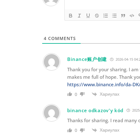
4
COMMENTS
Binance账户创建
2026-04-15 04:
Thank you for your sharing. I am w
makes me full of hope. Thank you
https://www.binance.info/da-D
Хариулах
0
binance odkazov'y kód
2025-
Thanks for sharing. I read many o
Хариулах
0