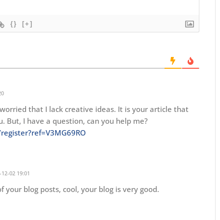
{}
[+]
20
orried that I lack creative ideas. It is your article that
. But, I have a question, can you help me?
K/register?ref=V3MG69RO
12-02 19:01
f your blog posts, cool, your blog is very good.