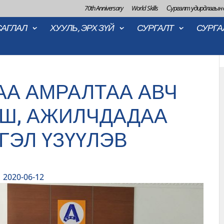
70th Anniversary
World Skills
Сургалт удирдлагын
САГЛАЛ
ХУУЛЬ, ЭРХ ЗҮЙ
СУРГАЛТ
СУРГА
А АМРАЛТАА АВЧ
ГШ, АЖИЛЧДАДАА
ГЭЛ ҮЗҮҮЛЭВ
2020-06-12