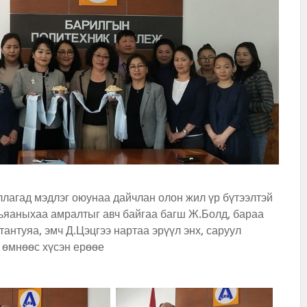
лагад мэдлэг оюунаа дайчлан олон жил үр бүтээлтэй
вьяаныхаа амралтыг авч байгаа багш Ж.Болд, бараа
антуяа, эмч Д.Цэцгээ нартаа эрүүл энх, саруул
 ѳмнѳѳс хүсэн ерѳѳе