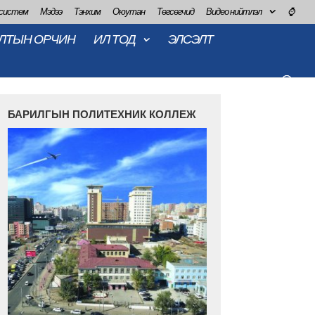
 систем
Мэдээ
Тэнхим
Оюутан
Төгсөгчид
Видео нийтлэл
⌚
ЛТЫН ОРЧИН
ИЛ ТОД
ЭЛСЭЛТ
БАРИЛГЫН ПОЛИТЕХНИК КОЛЛЕЖ