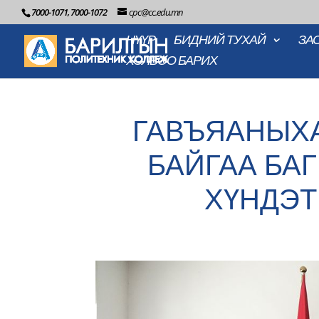
7000-1071, 7000-1072
cpc@cc.edu.mn
НҮҮР
БИДНИЙ ТУХАЙ
ЗА
ХОЛБОО БАРИХ
ГАВЪЯАНЫХА
БАЙГАА БА
ХҮНДЭТ