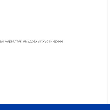
аан жаргалтай амьдрахыг хүсэн ерөөе