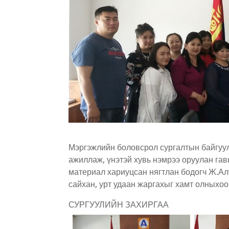
Мэргэжлийн боловсрол сургалтын байгуул
ажиллаж, үнэтэй хувь нэмрээ оруулан га
материал хариуцсан нягтлан бодогч Ж.Алт
сайхан, урт удаан жаргахыг хамт олныхоо
СУРГУУЛИЙН ЗАХИРГАА