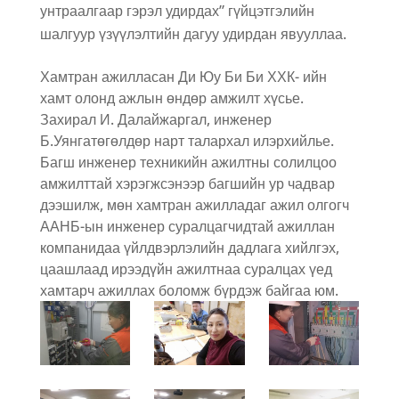
унтраалгаар гэрэл удирдах” гүйцэтгэлийн
шалгуур үзүүлэлтийн дагуу удирдан явууллаа.
Хамтран ажилласан Ди Юу Би Би ХХК- ийн
хамт олонд ажлын өндөр амжилт хүсье.
Захирал И. Далайжаргал, инженер
Б.Уянгатөгөлдөр нарт талархал илэрхийлье.
Багш инженер техникийн ажилтны солилцоо
амжилттай хэрэгжсэнээр багшийн ур чадвар
дээшилж, мөн хамтран ажилладаг ажил олгогч
ААНБ-ын инженер суралцагчидтай ажиллан
компанидаа үйлдвэрлэлийн дадлага хийлгэх,
цаашлаад ирээдүйн ажилтнаа суралцах үед
хамтарч ажиллах боломж бүрдэж байгаа юм.