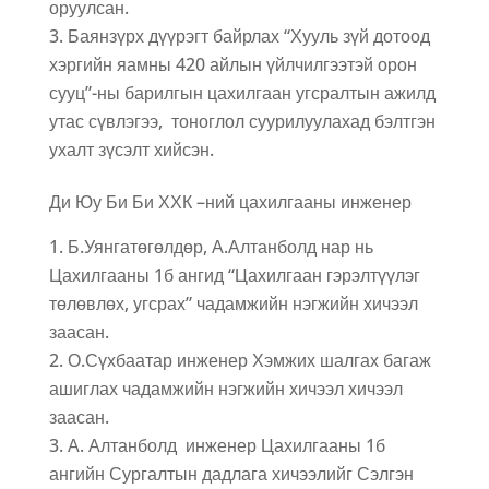
оруулсан.
Баянзүрх дүүрэгт байрлах “Хууль зүй дотоод
хэргийн яамны 420 айлын үйлчилгээтэй орон
сууц”-ны барилгын цахилгаан угсралтын ажилд
утас сүвлэгээ, тоноглол суурилуулахад бэлтгэн
ухалт зүсэлт хийсэн.
Ди Юу Би Би ХХК –ний цахилгааны инженер
Б.Уянгатөгөлдөр, А.Алтанболд нар нь
Цахилгааны 1б ангид “Цахилгаан гэрэлтүүлэг
төлөвлөх, угсрах” чадамжийн нэгжийн хичээл
заасан.
О.Сүхбаатар инженер Хэмжих шалгах багаж
ашиглах чадамжийн нэгжийн хичээл хичээл
заасан.
А. Алтанболд инженер Цахилгааны 1б
ангийн Сургалтын дадлага хичээлийг Сэлгэн