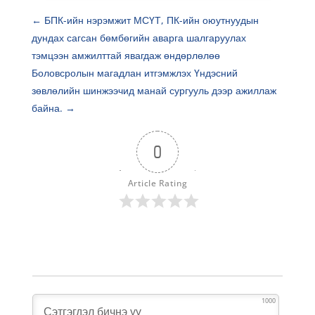
←
БПК-ийн нэрэмжит МСҮТ, ПК-ийн оюутнуудын
дундах сагсан бөмбөгийн аварга шалгаруулах
тэмцээн амжилттай явагдаж өндөрлөлөө
Боловсролын магадлан итгэмжлэх Үндэсний
зөвлөлийн шинжээчид манай сургууль дээр ажиллаж
байна.
→
0
Article Rating
1000