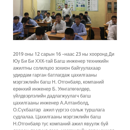
2019 оны 12 сарын 16 –наас 23 ны хооронд Ди
Юу Би Би ХХК-тай Багш инженер техникийн
ажилтны солилцоо зохион байгуулахаар
удирдам гарган батлагдаж цахилгааны
мэргэжлийн багш Н. Отгонбаяр, компаний
ерөнхий инженер Б. Уянгатөгөлдөр,
үйлдвэрлэлийн дадлагжуулагч багш
цахилгааны инженер А.Алтанболд,
О.Сүхбаатар ажил үүргээ сольж туршлага
судлалаа. Цахилгааны мэргэжлийн багш
Н.Отгонбаяр тус компаний ажил явуулж буй