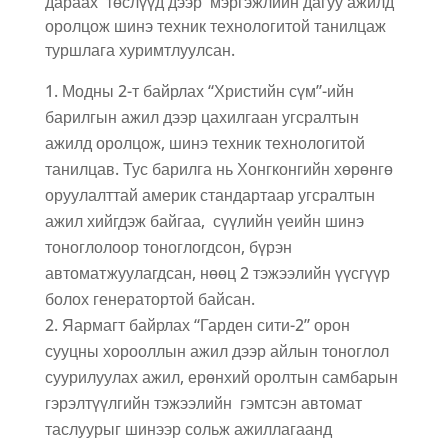
дараах төслүүд дээр мэргэжлийн дагуу ажилд
оролцож шинэ техник технологитой танилцаж
туршлага хуримтлуулсан.
Модны 2-т байрлах “Христийн сүм”-ийн
барилгын ажил дээр цахилгаан угсралтын
ажилд оролцож, шинэ техник технологитой
танилцав. Тус барилга нь Хонгконгийн хөрөнгө
оруулалттай америк стандартаар угсралтын
ажил хийгдэж байгаа, сүүлийн үеийн шинэ
тоноглолоор тоноглогдсон, бүрэн
автоматжуулагдсан, нөөц 2 тэжээлийн үүсгүүр
болох генератортой байсан.
Яармагт байрлах “Гарден сити-2” орон
сууцны хорооллын ажил дээр айлын тоноглол
суурилуулах ажил, ерөнхий оролтын самбарын
гэрэлтүүлгийн тэжээлийн гэмтсэн автомат
таслуурыг шинээр сольж ажиллагаанд