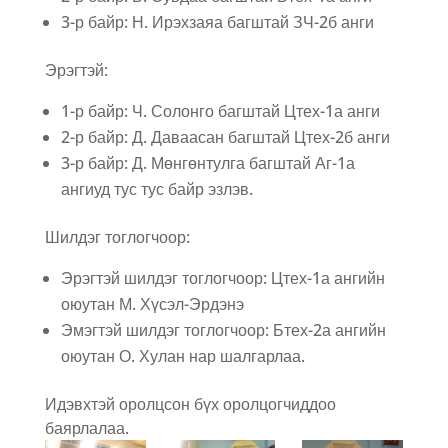
3-р байр: Н. Ирэхзаяа багштай ЗЧ-2б анги
Эрэгтэй:
1-р байр: Ч. Солонго багштай Цтех-1а анги
2-р байр: Д. Даваасан багштай Цтех-2б анги
3-р байр: Д. Мөнгөнтулга багштай Аг-1а
ангиуд тус тус байр эзлэв.
Шилдэг тоглогчоор:
Эрэгтэй шилдэг тоглогчоор: Цтех-1а ангийн
оюутан М. Хүсэл-Эрдэнэ
Эмэгтэй шилдэг тоглогчоор: Бтех-2а ангийн
оюутан О. Хулан нар шалгарлаа.
Идэвхтэй оролцсон бүх оролцогчиддоо
баярлалаа.