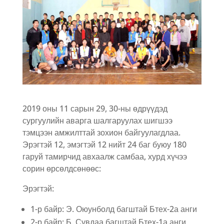
2019 оны 11 сарын 29, 30-ны өдрүүдэд
сургуулийн аварга шалгаруулах шигшээ
тэмцээн амжилттай зохион байгуулагдлаа.
Эрэгтэй 12, эмэгтэй 12 нийт 24 баг буюу 180
гаруй тамирчид авхаалж самбаа, хурд хүчээ
сорин өрсөлдсөнөөс:
Эрэгтэй:
1-р байр: Э. Оюунболд багштай Бтех-2а анги
2-р байр: Б. Сувдаа багштай Бтех-1а анги