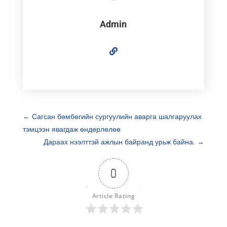
Admin
←
Сагсан бөмбөгийн сургуулийн аварга шалгаруулах
тэмцээн явагдаж өндөрлөлөө
Дараах нээлттэй ажлын байранд урьж байна.
→
0
Article Rating