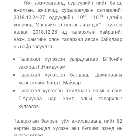
Үйл ажиллагаанд сургуулийн нийт багш,
ажилтан, ажилчид, суралцагчдын сэтгэгдлийг
00 –
00
2018.12.24-27 өдрүүдийн 10
16
цагийн
хооронд “Мэндчилгээ хүлээн авах цэг” -т хүлээн
авлаа. 2018.12.28 нд талархлын хайрцгийг
нээж, хамгийн олон талархал авсан байдлаар
нь байр эзлүүлэв:
Талархал хүлээсэн удирдлагаар БПК-ийн
захирал Г.Нямдулам
Талархал хүлээсэн багшаар Цахилгааны
мэргэжлийн багш Г.Майдар
Талархал хүлээсэн ажилтнаар Номын санч
Г.Ариунаа нар хамт олны талархлыг
хүлээлээ.
Талархлын баярын үйл ажиллагаанд нийт 82
нэртэй захидал хүлээн авч бүгдийг эзэнд нь
хүргэж өглөө.