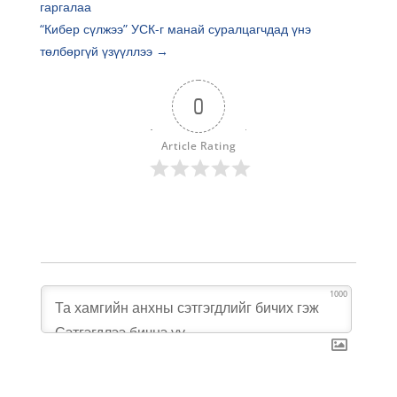
гаргалаа
“Кибер сүлжээ” УСК-г манай суралцагчдад үнэ
төлбөргүй үзүүллээ
→
0
Article Rating
1000