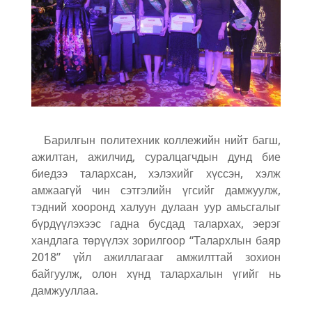
Барилгын политехник коллежийн нийт багш,
ажилтан, ажилчид, суралцагчдын дунд бие
биедээ талархсан, хэлэхийг хүссэн, хэлж
амжаагүй чин сэтгэлийн үгсийг дамжуулж,
тэдний хооронд халуун дулаан уур амьсгалыг
бүрдүүлэхээс гадна бусдад талархах, эерэг
хандлага төрүүлэх зорилгоор “Талархлын баяр
2018” үйл ажиллагааг амжилттай зохион
байгуулж, олон хүнд талархалын үгийг нь
дамжууллаа.