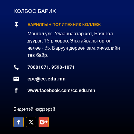
ХОЛБОО БАРИХ

БАРИЛГЫН ПОЛИТЕХНИК КОЛЛЕЖ
Монгол улс, Улаанбаатар хот, Баянгол
дүүрэг, 16-р хороо, Энхтайваны өргөн
чөлөө - 35, Баруун дөрвөн зам, хичээлийн
төв байр.

70001071, 9590-1071

cpc@cc.edu.mn

www.facebook.com/cc.edu.mn
Бидэнтэй нэгдээрэй