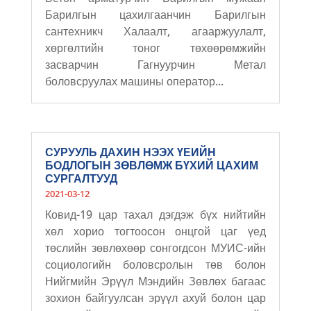
Барилгын цахилгаанчин Барилгын
сантехникч Халаалт, агааржуулалт,
хөргөлтийн тоног төхөөрөмжийн
засварчин Гагнуурчин Метал
боловсруулах машины оператор...
СУРУУЛЬ ДАХИН НЭЭХ ҮЕИЙН
БОДЛОГЫН ЗӨВЛӨМЖ БҮХИЙ ЦАХИМ
СУРГАЛТУУД
2021-03-12
Ковид-19 цар тахал дэгдэж бүх нийтийн
хөл хорио тогтоосон онцгой цаг үед
төслийн зөвлөхөөр сонгогдсон МУИС-ийн
социологийн боловсролын төв болон
Нийгмийн Эрүүл Мэндийн Зөвлөх багаас
зохион байгуулсан эрүүл ахуй болон цар