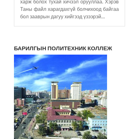
харж болох тухай хичээл орууллаа. Хэрэв
Таны файл харагдахгүй болчихоод байгаа
бол зааврын дагуу хийгээд үзээрэй...
БАРИЛГЫН ПОЛИТЕХНИК КОЛЛЕЖ