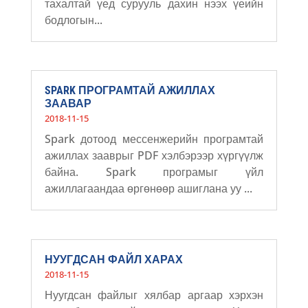
тахалтай үед сурууль дахин нээх үеийн
бодлогын...
SPARK ПРОГРАМТАЙ АЖИЛЛАХ
ЗААВАР
2018-11-15
Spark дотоод мессенжерийн програмтай
ажиллах зааврыг PDF хэлбэрээр хүргүүлж
байна. Spark програмыг үйл
ажиллагаандаа өргөнөөр ашиглана уу ...
НУУГДСАН ФАЙЛ ХАРАХ
2018-11-15
Нуугдсан файлыг хялбар аргаар хэрхэн