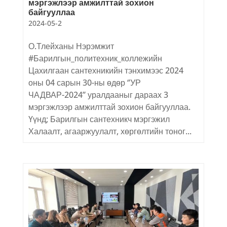
мэргэжлээр амжилттай зохион
байгууллаа
2024-05-2
О.Тлейханы Нэрэмжит
#Барилгын_политехник_коллежийн
Цахилгаан сантехникийн тэнхимээс 2024
оны 04 сарын 30-ны өдөр ‘’УР
ЧАДВАР-2024’’ уралдааныг дараах 3
мэргэжлээр амжилттай зохион байгууллаа.
Үүнд; Барилгын сантехникч мэргэжил
Халаалт, агааржуулалт, хөргөлтийн тоног...