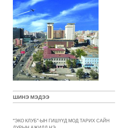
ШИНЭ МЭДЭЭ
“ЭКО КЛУБ”-ЫН ГИШҮҮД МОД ТАРИХ САЙН
ДУРЫН АЖИЛД НЭ…