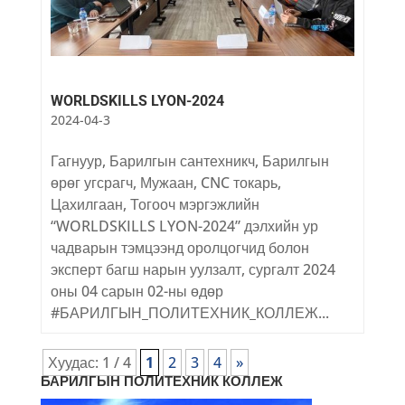
WORLDSKILLS LYON-2024
2024-04-3
Гагнуур, Барилгын сантехникч, Барилгын
өрөг угсрагч, Мужаан, CNC токарь,
Цахилгаан, Тогооч мэргэжлийн
“WORLDSKILLS LYON-2024” дэлхийн ур
чадварын тэмцээнд оролцогчид болон
эксперт багш нарын уулзалт, сургалт 2024
оны 04 сарын 02-ны өдөр
#БАРИЛГЫН_ПОЛИТЕХНИК_КОЛЛЕЖ...
Хуудас: 1 / 4
1
2
3
4
»
БАРИЛГЫН ПОЛИТЕХНИК КОЛЛЕЖ