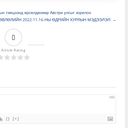
ын тэмцээнд өрсөлдөхөөр Австри улсыг зорилоо
ӨВЛӨЛИЙН 2022.11.16-НЫ ӨДРИЙН ХУРЛЫН МЭДЭЭЛЭЛ:
→
0
Article Rating
1000
{}
[+]