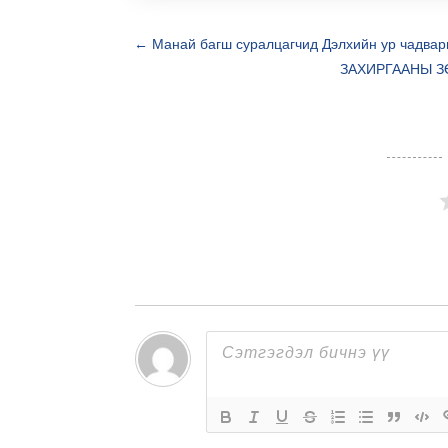
←
Манай багш суралцагчид Дэлхийн ур чадвар
ЗАХИРГААНЫ З