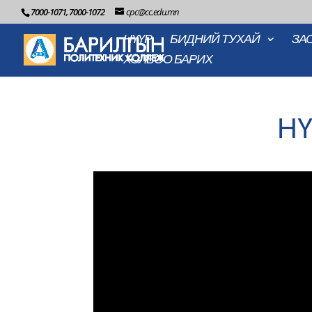
7000-1071, 7000-1072
cpc@cc.edu.mn
НҮҮР
БИДНИЙ ТУХАЙ
ЗА
ХОЛБОО БАРИХ
НҮ