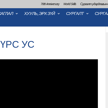
70th Anniversary
World Skills
Сургалт удирдлагын
САГЛАЛ
ХУУЛЬ, ЭРХ ЗҮЙ
СУРГАЛТ
СУРГА
ҮРС УС
2022-11-21