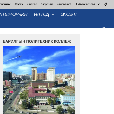
 систем
Мэдээ
Тэнхим
Оюутан
Төгсөгчид
Видео нийтлэл
⌚
ЛТЫН ОРЧИН
ИЛ ТОД
ЭЛСЭЛТ
БАРИЛГЫН ПОЛИТЕХНИК КОЛЛЕЖ