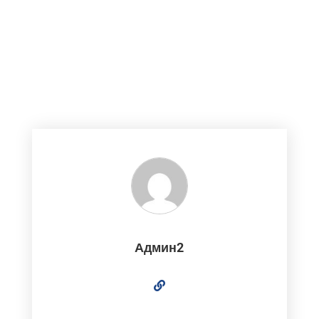
ХАБЭА-Журам
Download
Админ2