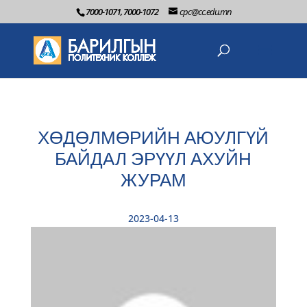
7000-1071, 7000-1072
cpc@cc.edu.mn
ХӨДӨЛМӨРИЙН АЮУЛГҮЙ
БАЙДАЛ ЭРҮҮЛ АХУЙН
ЖУРАМ
2023-04-13