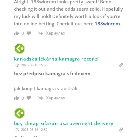
Alright, 188wincom looks pretty sweet! Been
checking it out and the odds seem solid. Hopefully
my luck will hold! Definitely worth a look if you’re
into online betting. Check it out here
188wincom
.
Хариулах
0
kanadská lékárna kamagra recenzí
2025-08-18 15:55
bez předpisu kamagra s fedexem
jak koupit kamagra v austrálii
Хариулах
0
buy cheap xifaxan usa overnight delivery
2025-08-18 12:52