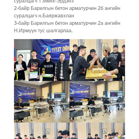
суралцагч Т.Мөнх-Эрдэнэ
2-байр Барилгын бетон арматурчин 2б ангийн
суралцагч н.Баяржавхлан
3-байр Барилгын бетон арматурчин 2а ангийн
Н.Ирмүүн тус шалгарлаа.