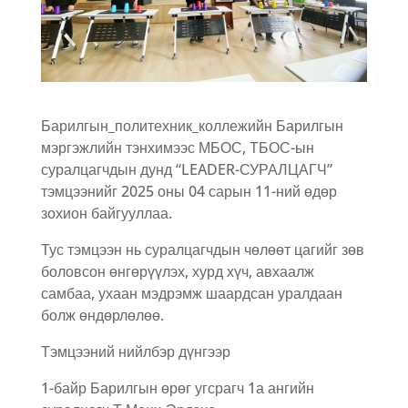
Барилгын_политехник_коллежийн Барилгын
мэргэжлийн тэнхимээс МБОС, ТБОС-ын
суралцагчдын дунд “LEADER-СУРАЛЦАГЧ”
тэмцээнийг 2025 оны 04 сарын 11-ний өдөр
зохион байгууллаа.
Тус тэмцээн нь суралцагчдын чөлөөт цагийг зөв
боловсон өнгөрүүлэх, хурд хүч, авхаалж
самбаа, ухаан мэдрэмж шаардсан уралдаан
болж өндөрлөлөө.
Тэмцээний нийлбэр дүнгээр
1-байр Барилгын өрөг угсрагч 1а ангийн