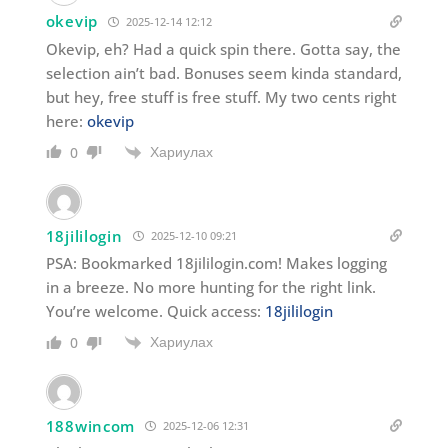
okevip
2025-12-14 12:12
Okevip, eh? Had a quick spin there. Gotta say, the
selection ain’t bad. Bonuses seem kinda standard,
but hey, free stuff is free stuff. My two cents right
here:
okevip
Хариулах
0
18jililogin
2025-12-10 09:21
PSA: Bookmarked 18jililogin.com! Makes logging
in a breeze. No more hunting for the right link.
You’re welcome. Quick access:
18jililogin
Хариулах
0
188wincom
2025-12-06 12:31