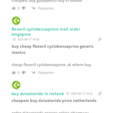
cheapest buy gabapentin buy in london
Хариулах
0
flexeril cyclobenzaprine mail order
singapore
2025-08-17 19:26
buy cheap flexeril cyclobenzaprine generic
mexico
cheap flexeril cyclobenzaprine uk where buy
Хариулах
0
buy dutasteride in Ireland
2025-08-17 19:22
cheapest buy dutasteride price netherlands
order dutasteride generic online pharmacy