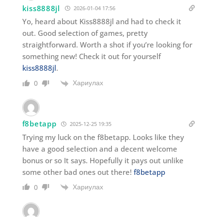
kiss8888jl
2026-01-04 17:56
Yo, heard about Kiss8888jl and had to check it
out. Good selection of games, pretty
straightforward. Worth a shot if you’re looking for
something new! Check it out for yourself
kiss8888jl
.
Хариулах
0
f8betapp
2025-12-25 19:35
Trying my luck on the f8betapp. Looks like they
have a good selection and a decent welcome
bonus or so It says. Hopefully it pays out unlike
some other bad ones out there!
f8betapp
Хариулах
0