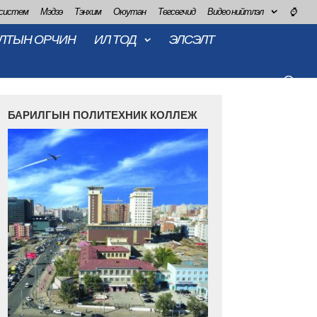
 систем
Мэдээ
Тэнхим
Оюутан
Төгсөгчид
Видео нийтлэл
⌚
ЛТЫН ОРЧИН
ИЛ ТОД
ЭЛСЭЛТ
БАРИЛГЫН ПОЛИТЕХНИК КОЛЛЕЖ