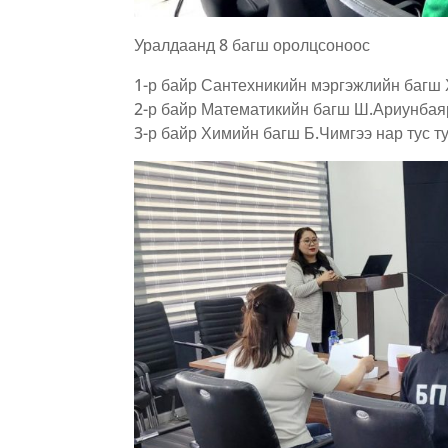
Уралдаанд 8 багш оролцсоноос
1-р байр Сантехникийн мэргэжлийн багш 
2-р байр Математикийн багш Ш.Ариунбая
3-р байр Химийн багш Б.Чимгээ нар тус т