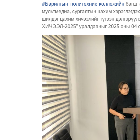
#Барилгын_политехник_коллежийн
багш н
мультмедиа, сургалтын цахим хэрэглэгдэ
шилдэг цахим хичээлийг түгээн дэлгэрү
ХИЧЭЭЛ-2025” уралдааныг 2025 оны 04 са