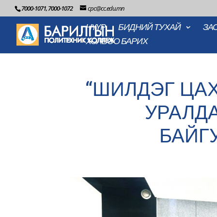
7000-1071, 7000-1072
cpc@cc.edu.mn
НҮҮР
БИДНИЙ ТУХАЙ
ЗА
ХОЛБОО БАРИХ
“ШИЛДЭГ ЦАХ
УРАЛД
БАЙГ