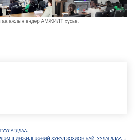
ртаа ажлын өндөр АМЖИЛТ хүсье.
ГУУЛАГДЛАА.
РДЭМ ШИНЖИЛГЭЭНИЙ ХУРАЛ ЗОХИОН БАЙГУУЛАГДЛАА
→