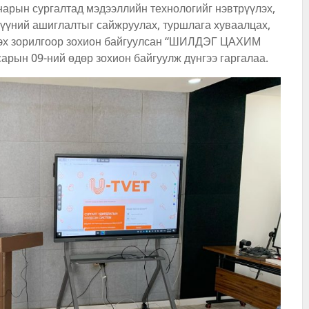
арын сургалтад мэдээллийн технологийг нэвтрүүлэх,
хүүний ашиглалтыг сайжруулах, туршлага хуваалцах,
үлэх зорилгоор зохион байгуулсан “ШИЛДЭГ ЦАХИМ
рын 09-ний өдөр зохион байгуулж дүнгээ гаргалаа.