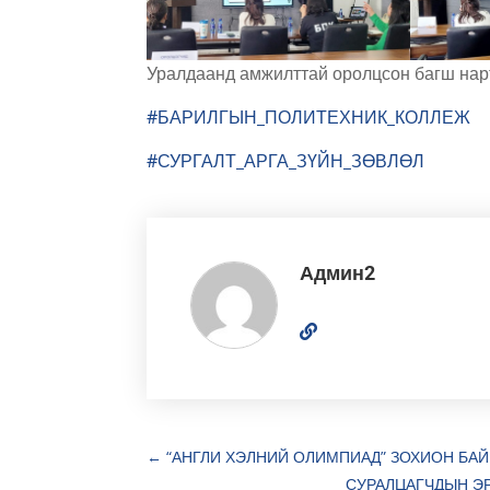
Уралдаанд амжилттай оролцсон багш на
#БАРИЛГЫН_ПОЛИТЕХНИК_КОЛЛЕЖ
#СУРГАЛТ_АРГА_ЗҮЙН_ЗӨВЛӨЛ
Админ2
←
“АНГЛИ ХЭЛНИЙ ОЛИМПИАД” ЗОХИОН БАЙ
СУРАЛЦАГЧДЫН Э