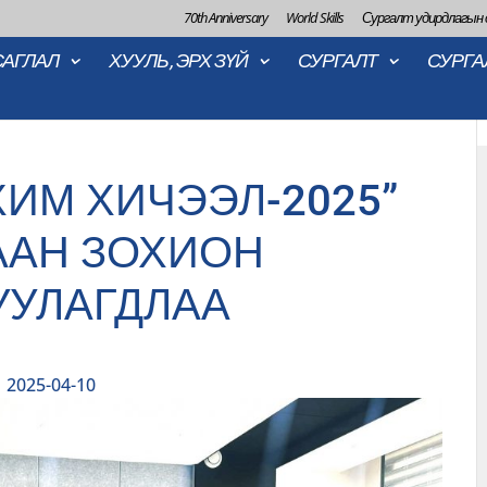
70th Anniversary
World Skills
Сургалт удирдлагын
САГЛАЛ
ХУУЛЬ, ЭРХ ЗҮЙ
СУРГАЛТ
СУРГА
ИМ ХИЧЭЭЛ-2025”
ААН ЗОХИОН
УУЛАГДЛАА
2025-04-10