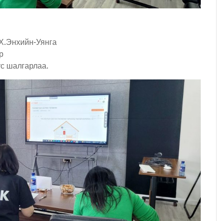
Х.Энхийн-Уянга
р
ус шалгарлаа.