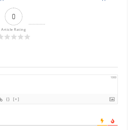
0
Article Rating
1000
{}
[+]