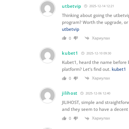
utbetvip
2025-12-14 12:21
Thinking about going the utbetvi
program? Worth the upgrade, or j
utbetvip
Хариулах
0
kubet1
2025-12-10 09:30
Kubet1, heard the name before bu
platform? Let’s find out.
kubet1
Хариулах
0
jilihost
2025-12-06 12:40
JILIHOST, simple and straightforw
and they seem to have a decent 
Хариулах
0