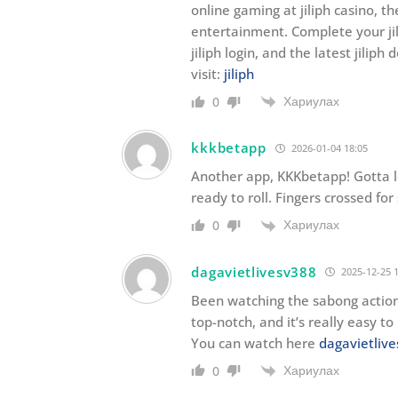
online gaming at jiliph casino, t
entertainment. Complete your jili
jiliph login, and the latest jilip
visit:
jiliph
Хариулах
0
kkkbetapp
2026-01-04 18:05
Another app, KKKbetapp! Gotta 
ready to roll. Fingers crossed f
Хариулах
0
dagavietlivesv388
2025-12-25 
Been watching the sabong action
top-notch, and it’s really easy to 
You can watch here
dagavietliv
Хариулах
0