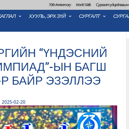
70th Anniversary
World Skills
Сургалт удирдлагын
САГЛАЛ
ХУУЛЬ, ЭРХ ЗҮЙ
СУРГАЛТ
СУРГА
РГИЙН “ҮНДЭСНИЙ
ИМПИАД”-ЫН БАГШ
-Р БАЙР ЭЗЭЛЛЭЭ
2025-02-20