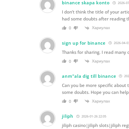
binance skapa konto
2026-07
I don’t think the title of your ar
had some doubts after reading th
Хариулах
0
sign up for binance
2026-04-03
Thanks for sharing. I read many o
Хариулах
0
anm"ala dig till binance
202
Can you be more specific about the
some doubts. Hope you can hel
Хариулах
0
jiliph
2026-01-26 22:05
jiliph casino|jiliph slots|jiliph 