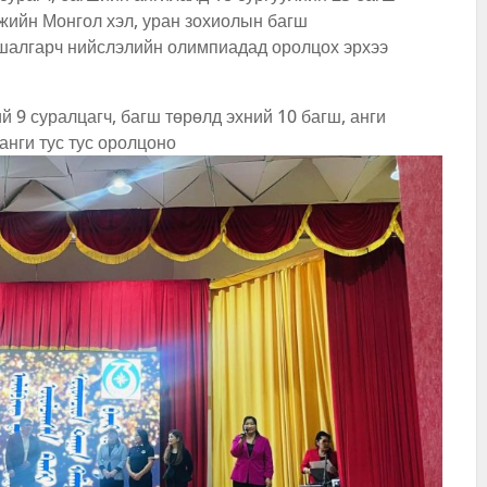
жийн Монгол хэл, уран зохиолын багш
алгарч нийслэлийн олимпиадад оролцох эрхээ
 9 суралцагч, багш төрөлд эхний 10 багш, анги
анги тус тус оролцоно