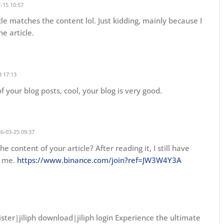
-15 10:57
ticle matches the content lol. Just kidding, mainly because I
e article.
 17:13
f your blog posts, cool, your blog is very good.
6-03-25 09:37
 content of your article? After reading it, I still have
p me.
https://www.binance.com/join?ref=JW3W4Y3A
register|jiliph download|jiliph login Experience the ultimate