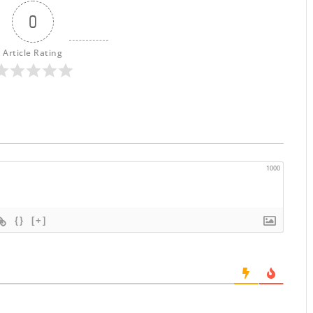
0
Article Rating
1000
{}
[+]