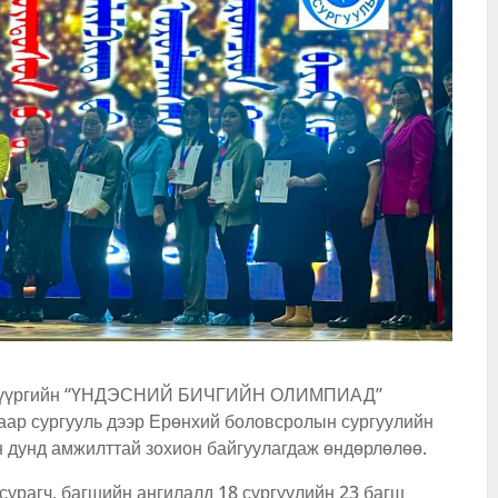
ол дүүргийн “ҮНДЭСНИЙ БИЧГИЙН ОЛИМПИАД”
аар сургууль дээр Ерөнхий боловсролын сургуулийн
н дунд амжилттай зохион байгуулагдаж өндөрлөлөө.
сурагч, багшийн ангилалд 18 сургуулийн 23 багш