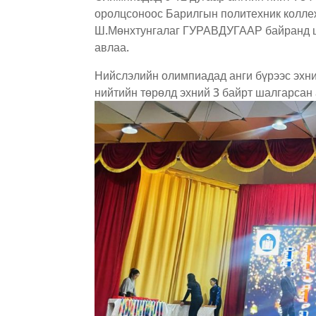
оролцсоноос Барилгын политехник колле
Ш.Мөнхтунгалаг ГУРАВДУГААР байранд ш
авлаа.
Нийслэлийн олимпиадад анги бүрээс эхний
нийтийн төрөлд эхний 3 байрт шалгарсан 