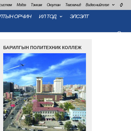
 систем
Мэдээ
Тэнхим
Оюутан
Төгсөгчид
Видео нийтлэл
⌚
ЛТЫН ОРЧИН
ИЛ ТОД
ЭЛСЭЛТ
БАРИЛГЫН ПОЛИТЕХНИК КОЛЛЕЖ