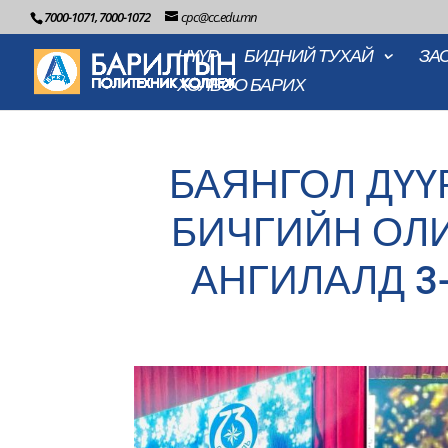
7000-1071, 7000-1072
cpc@cc.edu.mn
НҮҮР
БИДНИЙ ТУХАЙ
ЗА
ХОЛБОО БАРИХ
БАЯНГОЛ ДҮҮ
БИЧГИЙН ОЛ
АНГИЛАЛД 3