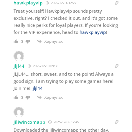
hawkplayvip
2025-12-14 12:27
Treat yourself! Hawkplayvip sounds pretty
exclusive, right? I checked it out, and it’s got some
really nice perks for loyal players. If you’re looking
for the VIP experience, head to
hawkplayvip
!
Хариулах
0
jljl44
2025-12-10 09:36
JLJL44… short, sweet, and to the point! Always a
good sign. I am trying to play some games here!
Join me!:
jljl44
Хариулах
0
jiliwincomapp
2025-12-06 12:45
Downloaded the jiliwincomapp the other day.