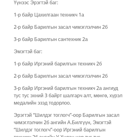
Үүнээс Эрэгтэй баг:
1-р байр Цахилгаан техникч 1а
2-р байр Барилгын засал чимэглэлчин 2б
3-р байр Барилгын сантехник 2а
Эмэгтэй баг:
1-р байр Иргэний барилгын техникч 2б
2-р байр Барилгын засал чимэглэлчин 2б
3-р байр Иргэний барилгын техникч 2а ангиуд
тус тус эхний 3 байрт шалгарч алт, мөнгө, хүрэл
медалийн эзэд тодорлоо.
Эрэгтэй “Шилдэг тоглогч”-оор Барилгын засал
чимэглэлчин 2б ангийн А.Билгүүн, Эмэгтэй
“Шилдэг тоглогч”-оор Иргэний барилгын