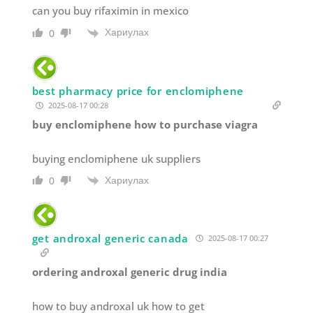
can you buy rifaximin in mexico
Хариулах
0
best pharmacy price for enclomiphene
2025-08-17 00:28
buy enclomiphene how to purchase viagra
buying enclomiphene uk suppliers
Хариулах
0
get androxal generic canada
2025-08-17 00:27
ordering androxal generic drug india
how to buy androxal uk how to get