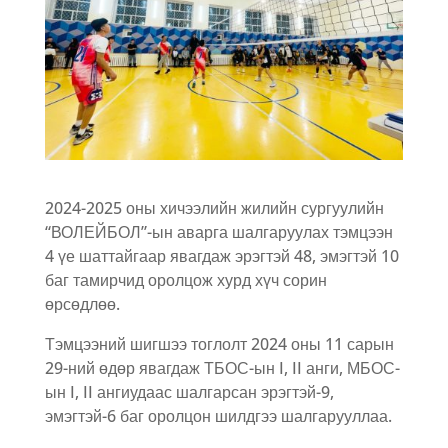
2024-2025 оны хичээлийн жилийн сургуулийн
“ВОЛЕЙБОЛ”-ын аварга шалгаруулах тэмцээн
4 үе шаттайгаар явагдаж эрэгтэй 48, эмэгтэй 10
баг тамирчид оролцож хурд хүч сорин
өрсөдлөө.
Тэмцээний шигшээ тоглолт 2024 оны 11 сарын
29-ний өдөр явагдаж ТБОС-ын I, II анги, МБОС-
ын I, II ангиудаас шалгарсан эрэгтэй-9,
эмэгтэй-6 баг оролцон шилдгээ шалгарууллаа.