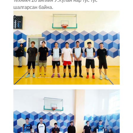
техникч 2б ангийн У.Хулан нар тус тус
шалгарсан байна.