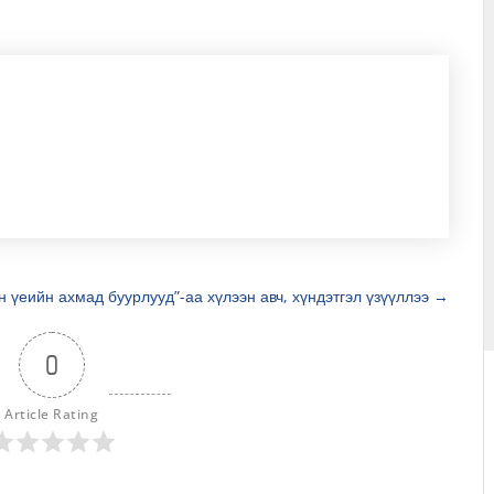
н үеийн ахмад буурлууд”-аа хүлээн авч, хүндэтгэл үзүүллээ
→
0
Article Rating