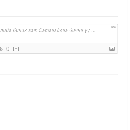
1000
{}
[+]