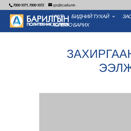
7000-1071, 7000-1072
cpc@cc.edu.mn
НҮҮР
БИДНИЙ ТУХАЙ
ЗА
ХОЛБОО БАРИХ
ЗАХИРГАА
ЭЭЛЖ