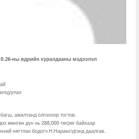
10.26-ны өдрийн хуралдааны мэдээлэл
хай
нилцуулах
багш, ажилтанд олгохоор тогтов.
ох мөнгөн дүн нь 288,000 төгрөг байхаар
өнхий нягтлан бодогч Н.Нарансүрэнд даалгав.