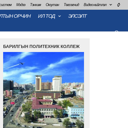
 систем
Мэдээ
Тэнхим
Оюутан
Төгсөгчид
Видео нийтлэл
⌚
ЛТЫН ОРЧИН
ИЛ ТОД
ЭЛСЭЛТ
БАРИЛГЫН ПОЛИТЕХНИК КОЛЛЕЖ