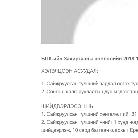
БПК-ийн Захиргааны зөвлөлийн 2018.
ХЭЛЭЛЦСЭН АСУУДАЛ:
Сайжруулсан түлшний зардал олгох ту
Сонгон шалгаруулалтын дүн мэдээг та
ШИЙДВЭРЛЭСЭН НЬ:
Сайжруулсан түлшний хөнгөлөлтийг 31 
Сайжруулсан түлшний үнийг 1 хүнд ногд
шийдвэрлэж, 10 сард багтаан олгохыг Ер