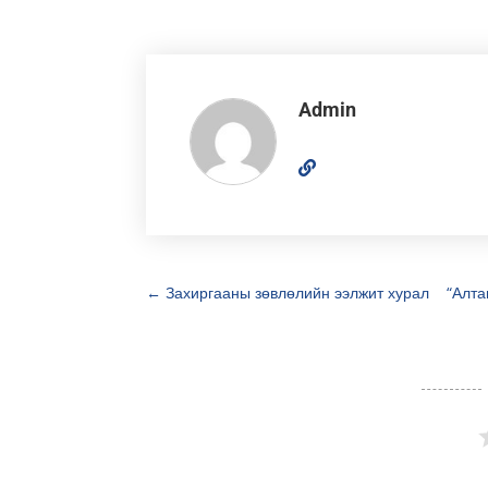
Admin
←
Захиргааны зөвлөлийн ээлжит хурал
“Алта