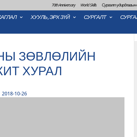
70th Anniversary
World Skills
Сургалт удирдлагын
САГЛАЛ
ХУУЛЬ, ЭРХ ЗҮЙ
СУРГАЛТ
СУРГА
НЫ ЗӨВЛӨЛИЙН
ИТ ХУРАЛ
2018-10-26