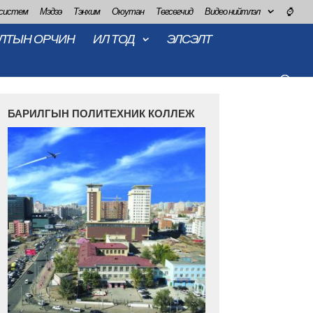
 систем
Мэдээ
Тэнхим
Оюутан
Төгсөгчид
Видео нийтлэл
⌚
ЛТЫН ОРЧИН
ИЛ ТОД
ЭЛСЭЛТ
БАРИЛГЫН ПОЛИТЕХНИК КОЛЛЕЖ