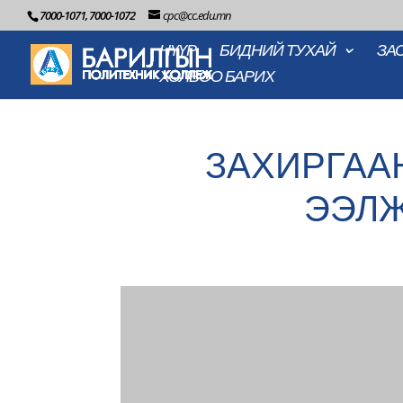
7000-1071, 7000-1072
cpc@cc.edu.mn
НҮҮР
БИДНИЙ ТУХАЙ
ЗА
ХОЛБОО БАРИХ
ЗАХИРГАА
ЭЭЛЖ