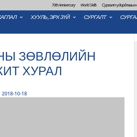
70th Anniversary
World Skills
Сургалт удирдлагын
САГЛАЛ
ХУУЛЬ, ЭРХ ЗҮЙ
СУРГАЛТ
СУРГА
НЫ ЗӨВЛӨЛИЙН
ИТ ХУРАЛ
2018-10-18