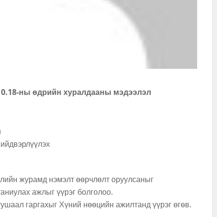
10.18-ны өдрийн хуралдааны мэдээлэл
й
шийдвэрлүүлэх
элийн журамд нэмэлт өөрчлөлт оруулсаныг
таниулах ажлыг үүрэг болголоо.
тушаал гаргахыг Хүний нөөцийн ажилтанд үүрэг өгөв.