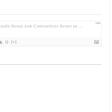
1000
{}
[+]