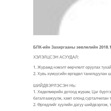
БПК-ийн Захиргааны зөвлөлийн 2018.
ХЭЛЭЛЦСЭН АСУУДАЛ:
Журамд нэмэлт өөрчлөлт оруулах туха
Хувь хүмүүсийн өргөдөл танилцуулан 
ШИЙДВЭРЛЭСЭН НЬ:
Хөдөлмөрийн дотоод журам, Цаг бүртг
баталгаажуулж, хамт олонд сурталчилан 
Өргөдлийг хуулийн дагуу шийдвэрлэж, 