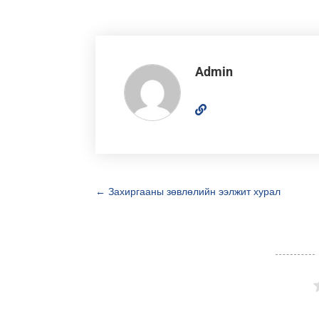
Admin
←
Захиргааны зөвлөлийн ээлжит хурал