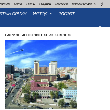
 систем
Мэдээ
Тэнхим
Оюутан
Төгсөгчид
Видео нийтлэл
⌚
ЛТЫН ОРЧИН
ИЛ ТОД
ЭЛСЭЛТ
БАРИЛГЫН ПОЛИТЕХНИК КОЛЛЕЖ