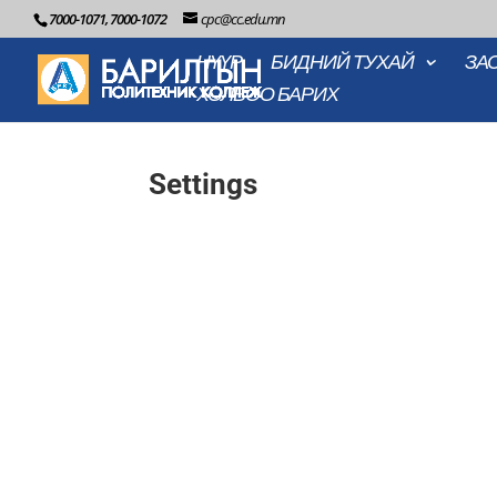
7000-1071, 7000-1072
cpc@cc.edu.mn
НҮҮР
БИДНИЙ ТУХАЙ
ЗА
ХОЛБОО БАРИХ
Settings