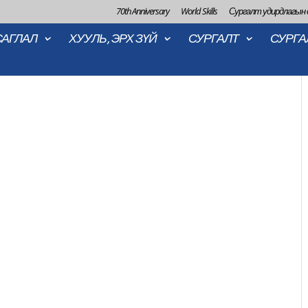
70th Anniversary
World Skills
Сургалт удирдлагын
САГЛАЛ
ХУУЛЬ, ЭРХ ЗҮЙ
СУРГАЛТ
СУРГА