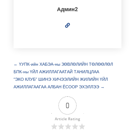
Админ2
←
ҮУПК-ийн ХАБЭА-ны ЗӨВЛӨЛИЙН ТӨЛӨӨЛӨЛ
БПК-ны ҮЙЛ АЖИЛЛАГААТАЙ ТАНИЛЦЛАА
“ЭКО КЛУБ” ШИНЭ ХИЧЭЭЛИЙН ЖИЛИЙН ҮЙЛ
АЖИЛЛАГААГАА АЛБАН ЁСООР ЭХЭЛЛЭЭ
→
0
Article Rating