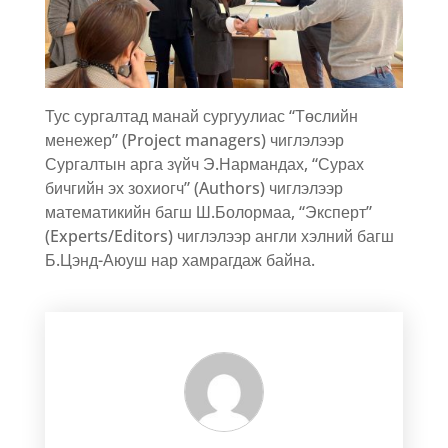
Тус сургалтад манай сургуулиас “Төслийн
менежер” (Project managers) чиглэлээр
Сургалтын арга зүйч Э.Нармандах, “Сурах
бичгийн эх зохиогч” (Authors) чиглэлээр
математикийн багш Ш.Болормаа, “Эксперт”
(Experts/Editors) чиглэлээр англи хэлний багш
Б.Цэнд-Аюуш нар хамрагдаж байна.