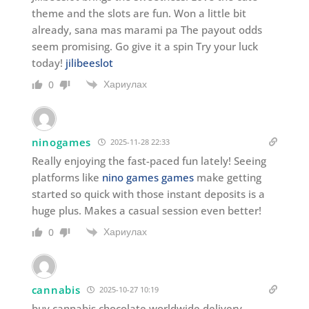
theme and the slots are fun. Won a little bit
already, sana mas marami pa The payout odds
seem promising. Go give it a spin Try your luck
today!
jilibeeslot
Хариулах
0
ninogames
2025-11-28 22:33
Really enjoying the fast-paced fun lately! Seeing
platforms like
nino games games
make getting
started so quick with those instant deposits is a
huge plus. Makes a casual session even better!
Хариулах
0
cannabis
2025-10-27 10:19
buy cannabis chocolate worldwide delivery