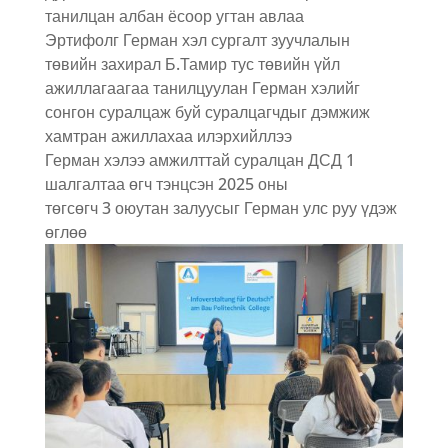
танилцан албан ёсоор угтан авлаа
Эртифолг Герман хэл сургалт зуучлалын
төвийн захирал Б.Тамир тус төвийн үйл
ажиллагаагаа танилцуулан Герман хэлийг
сонгон суралцаж буй суралцагчдыг дэмжиж
хамтран ажиллахаа илэрхийллээ
Герман хэлээ амжилттай суралцан ДСД 1
шалгалтаа өгч тэнцсэн 2025 оны
төгсөгч 3 оюутан залуусыг Герман улс руу үдэж
өглөө