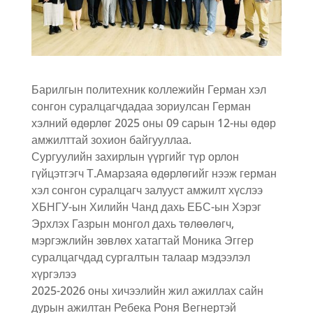
Барилгын политехник коллежийн
Герман хэл
сонгон суралцагчдадаа зориулсан Герман
хэлний өдөрлөг 2025 оны 09 сарын 12-ны өдөр
амжилттай зохион байгууллаа.
Сургуулийн захирлын үүргийг түр орлон
гүйцэтгэгч Т.Амарзаяа өдөрлөгийг нээж герман
хэл сонгон суралцагч залууст амжилт хүслээ
ХБНГУ-ын Хилийн Чанд дахь ЕБС-ын Хэрэг
Эрхлэх Газрын монгол дахь төлөөлөгч,
мэргэжлийн зөвлөх хатагтай Моника Эггер
суралцагчдад сургалтын талаар мэдээлэл
хүргэлээ
2025-2026 оны хичээлийн жил ажиллах сайн
дурын ажилтан Ребека Роня Вегнертэй