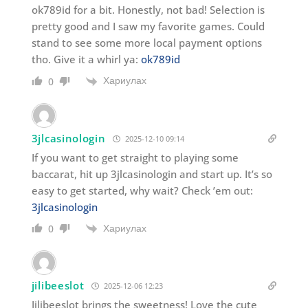
ok789id for a bit. Honestly, not bad! Selection is
pretty good and I saw my favorite games. Could
stand to see some more local payment options
tho. Give it a whirl ya:
ok789id
Хариулах
0
3jlcasinologin
2025-12-10 09:14
If you want to get straight to playing some
baccarat, hit up 3jlcasinologin and start up. It’s so
easy to get started, why wait? Check ’em out:
3jlcasinologin
Хариулах
0
jilibeeslot
2025-12-06 12:23
Jilibeeslot brings the sweetness! Love the cute