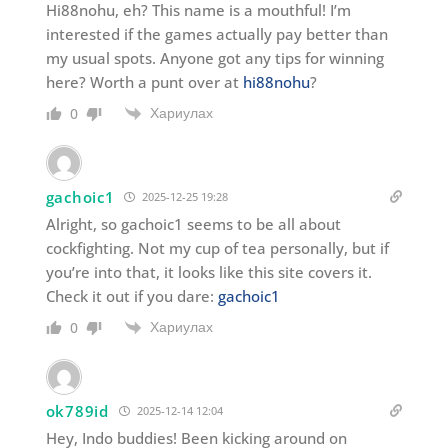
Hi88nohu, eh? This name is a mouthful! I’m
interested if the games actually pay better than
my usual spots. Anyone got any tips for winning
here? Worth a punt over at
hi88nohu
?
Хариулах
0
gachoic1
2025-12-25 19:28
Alright, so gachoic1 seems to be all about
cockfighting. Not my cup of tea personally, but if
you’re into that, it looks like this site covers it.
Check it out if you dare:
gachoic1
Хариулах
0
ok789id
2025-12-14 12:04
Hey, Indo buddies! Been kicking around on