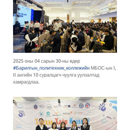
2025 оны 04 сарын 30-ны өдөр
#Барилгын_политехник_коллежийн
МБОС-ын I,
II ангийн 10 суралцагч чуулга уулзалтад
хамрагдлаа.