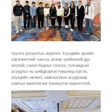
Чуулга уулзалтын зорилго: Хүүхдийн эрхийн
хэрэгжилтийг хангах, өсвөр үеийнхний дуу
хоолой, санал бодлыг сонсох, тулгамдсан
асуудлыг нь шийдвэрлэх түвшинд хүргэх,
хүүхдийн хөгжил, хамгааллын асуудлаар
хамтын ажиллагааг бэхжүүлэх зорилготой.