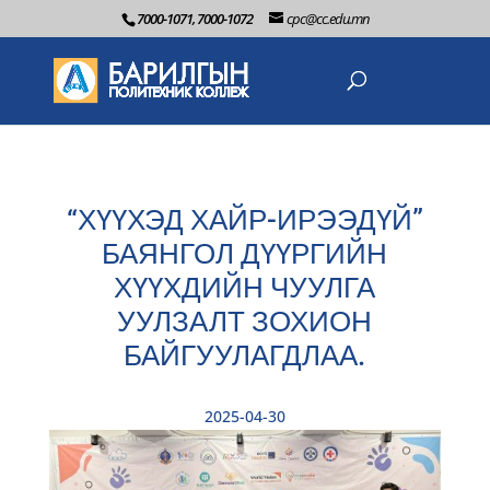
7000-1071, 7000-1072
cpc@cc.edu.mn
“ХҮҮХЭД ХАЙР-ИРЭЭДҮЙ”
БАЯНГОЛ ДҮҮРГИЙН
ХҮҮХДИЙН ЧУУЛГА
УУЛЗАЛТ ЗОХИОН
БАЙГУУЛАГДЛАА.
2025-04-30