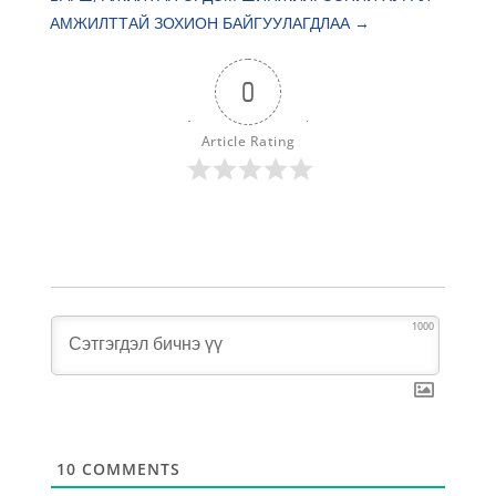
АМЖИЛТТАЙ ЗОХИОН БАЙГУУЛАГДЛАА
→
0
Article Rating
1000
10
COMMENTS