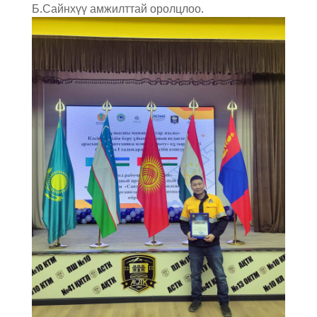
Б.Сайнхүү амжилттай оролцлоо.