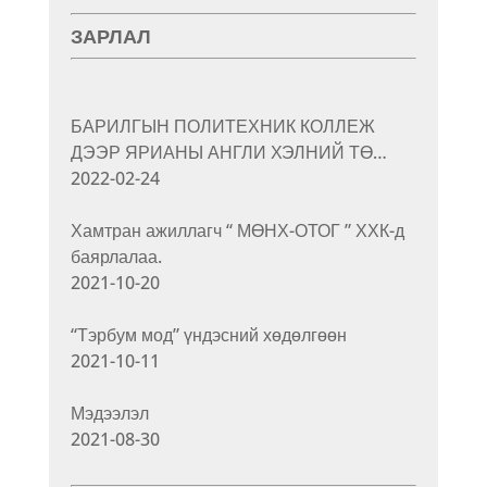
ЗАРЛАЛ
БАРИЛГЫН ПОЛИТЕХНИК КОЛЛЕЖ
ДЭЭР ЯРИАНЫ АНГЛИ ХЭЛНИЙ ТӨ…
2022-02-24
Хамтран ажиллагч “ МӨНХ-ОТОГ ” ХХК-д
баярлалаа.
2021-10-20
“Тэрбум мод” үндэсний хөдөлгөөн
2021-10-11
Мэдээлэл
2021-08-30