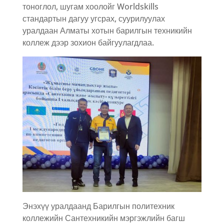
тоноглол, шугам хоолойг Worldskills
стандартын дагуу угсрах, суурилуулах
уралдаан Алматы хотын барилгын техникийн
коллеж дээр зохион байгуулагдлаа.
Энэхүү уралдаанд Барилгын политехник
коллежийн Сантехникийн мэргэжлийн багш