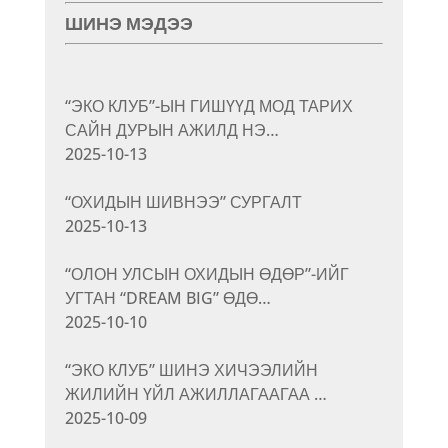
ШИНЭ МЭДЭЭ
“ЭКО КЛУБ”-ЫН ГИШҮҮД МОД ТАРИХ
САЙН ДУРЫН АЖИЛД НЭ…
2025-10-13
“ОХИДЫН ШИВНЭЭ” СУРГАЛТ
2025-10-13
“ОЛОН УЛСЫН ОХИДЫН ӨДӨР”-ИЙГ
УГТАН “DREAM BIG” ӨДӨ…
2025-10-10
“ЭКО КЛУБ” ШИНЭ ХИЧЭЭЛИЙН
ЖИЛИЙН ҮЙЛ АЖИЛЛАГААГАА …
2025-10-09