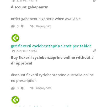
2025-08-17 22:11
discount gabapentin
order gabapentin generic when available
Хариулах
0
get flexeril cyclobenzaprine cost per tablet
2025-08-17 20:53
Buy flexeril cyclobenzaprine online without a
dr approval
discount flexeril cyclobenzaprine australia online
no prescription
Хариулах
0