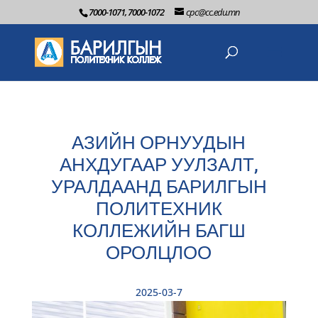
7000-1071, 7000-1072
cpc@cc.edu.mn
АЗИЙН ОРНУУДЫН
АНХДУГААР УУЛЗАЛТ,
УРАЛДААНД БАРИЛГЫН
ПОЛИТЕХНИК
КОЛЛЕЖИЙН БАГШ
ОРОЛЦЛОО
2025-03-7