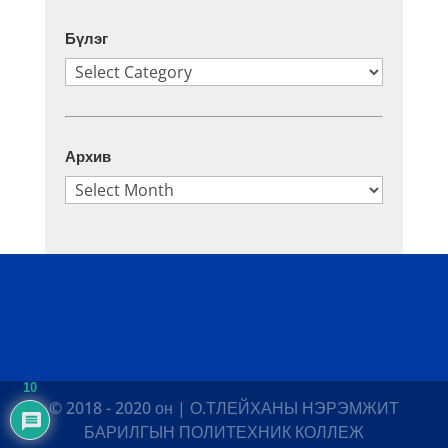
Бүлэг
Бүлэг
Архив
Архив
10
© 2018 - 2020 он | О.ТЛЕЙХАНЫ НЭРЭМЖИТ
БАРИЛГЫН ПОЛИТЕХНИК КОЛЛЕЖ