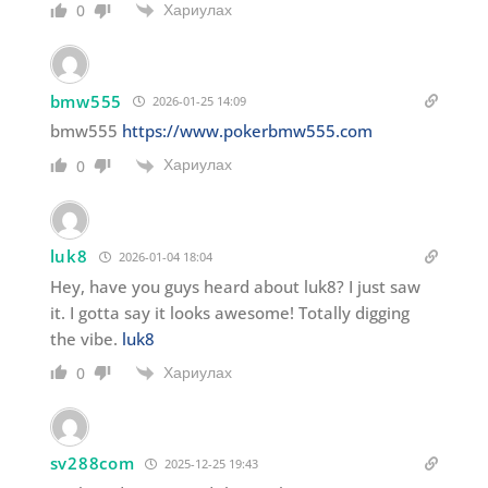
Хариулах
0
bmw555
2026-01-25 14:09
bmw555
https://www.pokerbmw555.com
Хариулах
0
luk8
2026-01-04 18:04
Hey, have you guys heard about luk8? I just saw
it. I gotta say it looks awesome! Totally digging
the vibe.
luk8
Хариулах
0
sv288com
2025-12-25 19:43