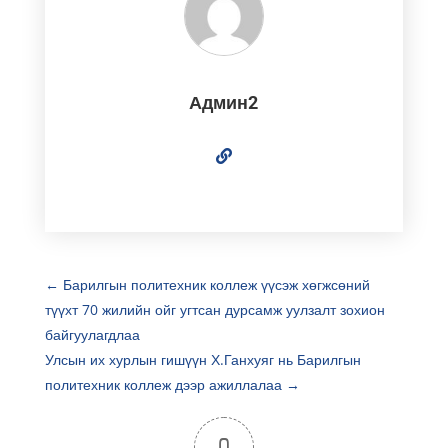
Админ2
←
Барилгын политехник коллеж үүсэж хөгжсөний
түүхт 70 жилийн ойг угтсан дурсамж уулзалт зохион
байгуулагдлаа
Улсын их хурлын гишүүн Х.Ганхуяг нь Барилгын
политехник коллеж дээр ажиллалаа
→
0