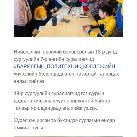
Нийслэлийн ерөнхий боловсролын 18-р дунд
сургуулийн 7-р ангийн суралцагчид
#БАРИЛГЫН_ПОЛИТЕХНИК_КОЛЛЕЖИЙН
хичээлийн болон дадлагын газартай танилцах
аялал хийлээ.
18-р сургуулийн суралцагчид гагнуурын
дадлага хичээлд илүү сонирхолтой байгаа
талаар ярилцан дадлага хийж үзлээ.
Хүрэлцэн ирсэн та бүхэндээ сурлагын өндөр
амжилт хүсье