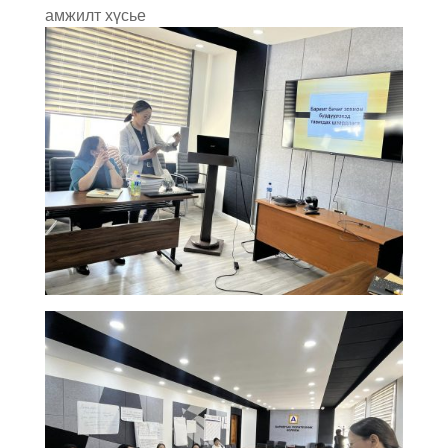
амжилт хүсье