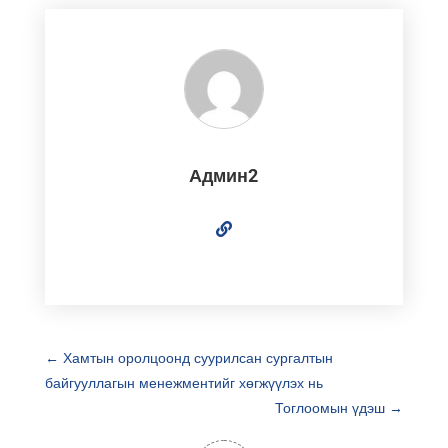
Админ2
←
Хамтын оролцоонд суурилсан сургалтын
байгууллагын менежментийг хөгжүүлэх нь
Тоглоомын үдэш
→