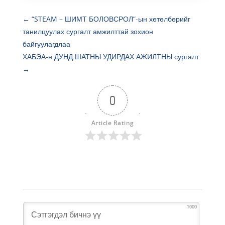
←
“STEAM – ШИМТ БОЛОВСРОЛ”-ын хөтөлбөрийг
танилцуулах сургалт амжилттай зохион
байгуулагдлаа
ХАБЭА-н ДУНД ШАТНЫ УДИРДАХ АЖИЛТНЫ сургалт
→
0
Article Rating
1000