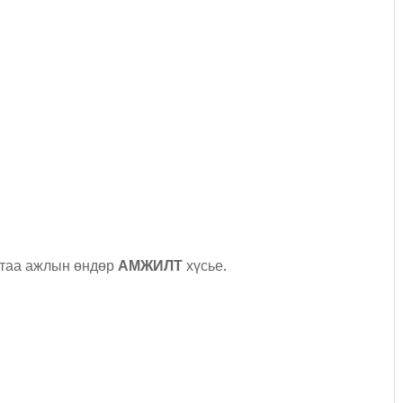
ртаа ажлын өндөр
АМЖИЛТ
хүсье.