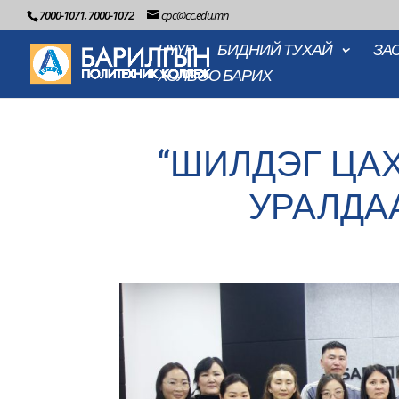
7000-1071, 7000-1072
cpc@cc.edu.mn
НҮҮР
БИДНИЙ ТУХАЙ
ЗА
ХОЛБОО БАРИХ
“ШИЛДЭГ ЦАХ
УРАЛДА