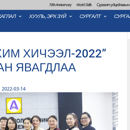
70th Anniversary
World Skills
Сургалт удирдлагын
САГЛАЛ
ХУУЛЬ, ЭРХ ЗҮЙ
СУРГАЛТ
СУРГА
ИМ ХИЧЭЭЛ-2022”
АН ЯВАГДЛАА
2022-03-14