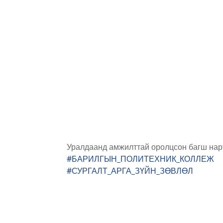
Уралдаанд амжилттай оролцсон багш на
#БАРИЛГЫН_ПОЛИТЕХНИК_КОЛЛЕЖ
#СУРГАЛТ_АРГА_ЗҮЙН_ЗӨВЛӨЛ