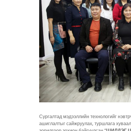
Сургалтад мэдээллийн технологийг нэвтр
ашиглалтыг сайжруулах, туршлага хуваалц
зорилгоор зохион байгуулсан “
ШИЛДЭГ Ц