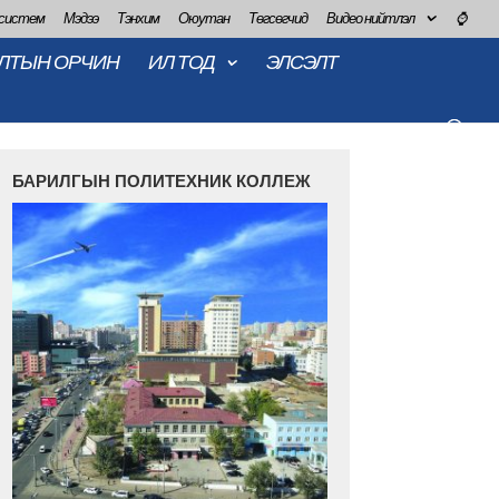
 систем
Мэдээ
Тэнхим
Оюутан
Төгсөгчид
Видео нийтлэл
⌚
ЛТЫН ОРЧИН
ИЛ ТОД
ЭЛСЭЛТ
БАРИЛГЫН ПОЛИТЕХНИК КОЛЛЕЖ