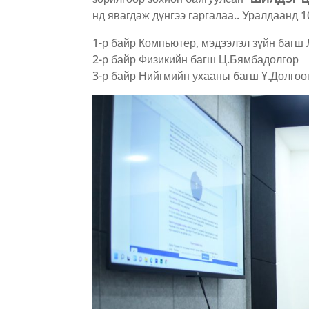
нд явагдаж дүнгээ гаргалаа.. Уралдаанд 
1-р байр Компьютер, мэдээлэл зүйн багш
2-р байр Физикийн багш Ц.Бямбадолгор
3-р байр Нийгмийн ухааны багш Ү.Дөлгөөн