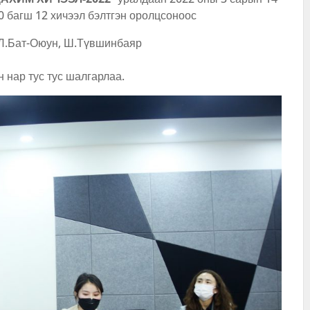
10 багш 12 хичээл бэлтгэн оролцсоноос
 Л.Бат-Оюун, Ш.Түвшинбаяр
 нар тус тус шалгарлаа.