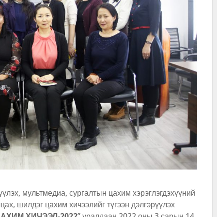
үүлэх, мультмедиа, сургалтын цахим хэрэглэгдэхүүний
ах, шилдэг цахим хичээлийг түгээн дэлгэрүүлэх
АХИМ ХИЧЭЭЛ-2022
” уралдаан 2022 оны 3 сарын 14