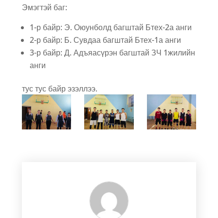
Эмэгтэй баг:
1-р байр: Э. Оюунболд багштай Бтех-2а анги
2-р байр: Б. Сувдаа багштай Бтех-1а анги
3-р байр: Д. Адъяасүрэн багштай ЗЧ 1жилийн
анги
тус тус байр эзэллээ.