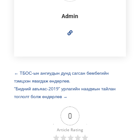
Admin
←
ТБОС-ын ангиудын дунд сагсан бөмбөгийн
тэмцээн явагдаж өндөрлөв.
“Бидний авъяас-2019” урлагийн наадмын тайлан
тоглолт болж өндөрлөв
→
0
Article Rating