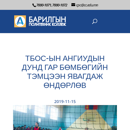
7000-1071, 7000-1072
cpc@cc.edu.mn
ТБОС-ЫН АНГИУДЫН
ДУНД ГАР БӨМБӨГИЙН
ТЭМЦЭЭН ЯВАГДАЖ
ӨНДӨРЛӨВ
2019-11-15