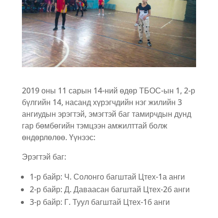
2019 оны 11 сарын 14-ний өдөр ТБОС-ын 1, 2-р
бүлгийн 14, насанд хүрэгчдийн нэг жилийн 3
ангиудын эрэгтэй, эмэгтэй баг тамирчдын дунд
гар бөмбөгийн тэмцээн амжилттай болж
өндөрлөлөө. Үүнээс:
Эрэгтэй баг:
1-р байр: Ч. Солонго багштай Цтех-1а анги
2-р байр: Д. Даваасан багштай Цтех-2б анги
3-р байр: Г. Туул багштай Цтех-1б анги