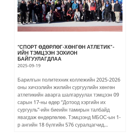
“СПОРТ ӨДӨРЛӨГ-ХӨНГӨН АТЛЕТИК”-
ИЙН ТЭМЦЭЭН ЗОХИОН
БАЙГУУЛАГДЛАА
2025-09-19
Барилгын политехник коллежийн 2025-2026
оны хичээлийн жилийн сургуулийн хөнгөн
атлетикийн аварга шалгаруулах тэмцээн 09
сарын 17-ны өдөр “Дотоод хэргийн их
сургууль”-ийн биеийн тамирын талбайд
явагдаж өндөрлөлөө. Тэмцээнд МБОС-ын 1-
р ангийн 18 бүлгийн 576 суралцагчид...