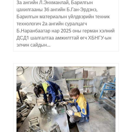
3а ангийн Л.Энхманлай, Барилгын
цахилгааны 3б ангийн Б.Ган-Эрдэнэ,
Барилгын материалын үйлдвэрийн техник
технологич 2а ангийн суралцагч
Б.Наранбаатар нар 2025 оны герман хэлний
ДСД1 шалгалтаа амжилттай өгч ХБНГУ-ын
элчин сайдын...