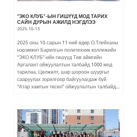
“ЭКО КЛУБ”-ЫН ГИШҮҮД МОД ТАРИХ
САЙН ДУРЫН АЖИЛД НЭГДЛЭЭ
2025-10-13
2025 оны 10 сарын 11-ний өдөр О.Тлейханы
нэрэмжит Барилгын политехник коллежийн
“ЭКО КЛУБ”-ийн гишүүд Төв аймгийн
Аргалант ойжуулалтын талбайд 1000 мод
тарилаа. Цөлжилт, шар шороон шуургыг
сааруулах зорилгоор байгуулагдаж буй
“Атар хамтын төсөл” ойжуулалтын талбайд...