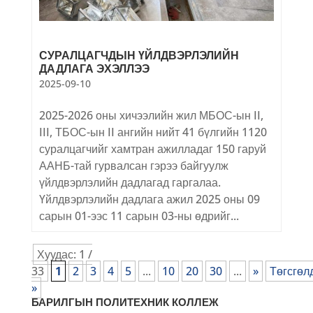
СУРАЛЦАГЧДЫН ҮЙЛДВЭРЛЭЛИЙН
ДАДЛАГА ЭХЭЛЛЭЭ
2025-09-10
2025-2026 оны хичээлийн жил МБОС-ын II,
III, ТБОС-ын II ангийн нийт 41 бүлгийн 1120
суралцагчийг хамтран ажилладаг 150 гаруй
ААНБ-тай гурвалсан гэрээ байгуулж
үйлдвэрлэлийн дадлагад гаргалаа.
Үйлдвэрлэлийн дадлага ажил 2025 оны 09
сарын 01-ээс 11 сарын 03-ны өдрийг...
Хуудас: 1 /
33
1
2
3
4
5
...
10
20
30
...
»
Төгсгөл
»
БАРИЛГЫН ПОЛИТЕХНИК КОЛЛЕЖ