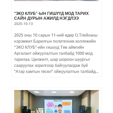
“ЭКО КЛУБ”-ЫН ГИШҮҮД МОД ТАРИХ
САЙН ДУРЫН АЖИЛД НЭГДЛЭЭ
2025-10-13
2025 оны 10 сарын 11-ний өдөр О.Тлейханы
нэрэмжит Барилгын политехник коллежийн
“ЭКО КЛУБ”-ийн гишүүд Төв аймгийн
Аргалант ойжуулалтын талбайд 1000 мод
тарилаа. Цөлжилт, шар шороон шуургыг
сааруулах зорилгоор байгуулагдаж буй
“Атар хамтын төсөл” ойжуулалтын талбайд...