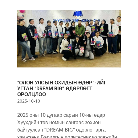
“ОЛОН УЛСЫН ОХИДЫН ӨДӨР”-ИЙГ
УГТАН “DREAM BIG” ӨДӨРЛӨГТ
ОРОЛЦЛОО
2025-10-10
2025 оны 10 дугаар сарын 10-ны өдөр
Хүүхдийн төв номын сангаас зохион
байгуулсан “DREAM BIG” өдөрлөг арга
хэмжээнд Барилгын политехник коллежийн