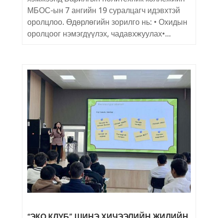
МБОС-ын 7 ангийн 19 суралцагч идэвхтэй
оролцлоо. Өдөрлөгийн зорилго нь: • Охидын
оролцоог нэмэгдүүлэх, чадавхжуулах•...
“ЭКО КЛУБ” ШИНЭ ХИЧЭЭЛИЙН ЖИЛИЙН