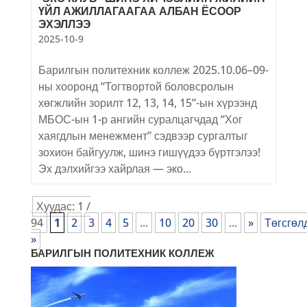
ҮЙЛ АЖИЛЛАГААГАА АЛБАН ЁСООР
ЭХЭЛЛЭЭ
2025-10-9
Барилгын политехник коллеж 2025.10.06–09-
ны хооронд “Тогтвортой боловсролын
хөгжлийн зорилт 12, 13, 14, 15”-ын хүрээнд
МБОС-ын 1-р ангийн суралцагчдад “Хог
хаягдлын менежмент” сэдвээр сургалтыг
зохион байгуулж, шинэ гишүүдээ бүртгэлээ!
Эх дэлхийгээ хайрлая — эко...
Хуудас: 1 /
94
1
2
3
4
5
...
10
20
30
...
»
Төгсгөл
»
БАРИЛГЫН ПОЛИТЕХНИК КОЛЛЕЖ