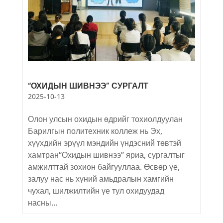
“ОХИДЫН ШИВНЭЭ” СУРГАЛТ
2025-10-13
Олон улсын охидын өдрийг тохиолдуулан
Барилгын политехник коллеж нь Эх,
хүүхдийн эрүүл мэндийн үндэсний төвтэй
хамтран“Охидын шивнээ” яриа, сургалтыг
амжилттай зохион байгууллаа. Өсвөр үе,
залуу нас нь хүний амьдралын хамгийн
чухал, шилжилтийн үе тул охидуудад
насны...