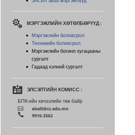
Элсэлт авах мэргэжлүүд

МЭРГЭЖЛИЙН ХӨТӨЛБӨРҮҮД :
Мэргэжлийн боловсрол
Техникийн боловсрол
Мэргэжлийн богино хугацааны
сургалт
Гадаад хэлний сургалт

ЭЛСЭЛТИЙН КОМИСС :
БПК-ийн хичээлийн төв байр

elselt@cc.edu.mn

9916-2562