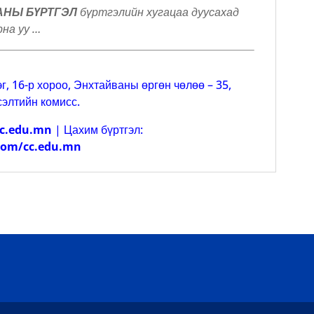
АНЫ БҮРТГЭЛ
бүртгэлийн хугацаа дуусахад
рна уу …
г, 16-р хороо, Энхтайваны өргөн чөлөө – 35,
сэлтийн комисс.
cc.edu.mn
| Цахим бүртгэл:
com/cc.edu.mn