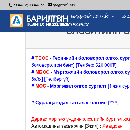
7000-1071, 7000-1072
cpc@cc.edu.mn
НҮҮР
БИДНИЙ ТУХАЙ
ЗА
ХОЛБОО БАРИХ
ЭЛСЭЛТИЙН О
#
ТБОС
- Техникийн боловсрол олгох сур
боловсролтой байх] [Төлбөр: 520.000₮]
#
МБОС
- Мэргэжлийн боловсрол олгох су
байх] [Төлбөргүй]
#
МОС
- Мэргэжил олгох сургалт
[1 жил сур
#
Суралцагчдад тэтгэлэг олгоно
[***]
Дараах мэргэжлүүдийн элсэлтийн бүртгэл
ха
Автомашины засварчин [3жил]
:
Хаагдсан