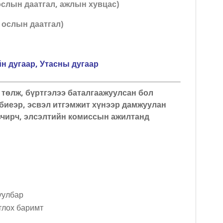
 ослын даатгал, ажлын хувцас)
н ослын даатгал)
н дугаар, Утасны дугаар
 төлж, бүртгэлээ баталгаажуулсан бол
биеэр, эсвэл итгэмжит хүнээр дамжуулан
вчирч, элсэлтийн комиссын ажилтанд
уулбар
тлох баримт