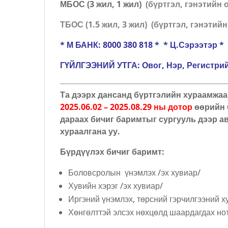
МБОС (3 жил, 1 жил)
(бүртгэл, гэнэтийн
ТБОС (1.5 жил, 3 жил)
(бүртгэл, гэнэтий
* М БАНК: 8000 380 818 * * Ц.Сэрээтэр *
ГҮЙЛГЭЭНИЙ УТГА: Овог, Нэр, Регистрий
Та дээрх дансанд бүртгэлийн хураамжаа
2025.06.02 – 2025.08.29 ны дотор
өөрийн 
дараах бичиг баримтыг сургууль дээр а
хураалгана уу.
Бүрдүүлэх бичиг баримт:
Боловсролын үнэмлэх /эх хувиар/
Хувийн хэрэг /эх хувиар/
Иргэний үнэмлэх, төрсний гэрчилгээний х
Хөнгөлттэй элсэх нөхцөлд шаардагдах но