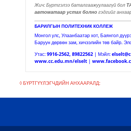
Жич: Бүртгэлээ баталгаажуулаагүй бол
Т
автоматаар устах болно
гэдгийг анхаа
БАРИЛГЫН ПОЛИТЕХНИК КОЛЛЕЖ
Монгол улс, Улаанбаатар хот, Баянгол дүүрэ
Баруун дөрвөн зам, хичээлийн төв байр. Эл
Утас:
9916-2562,
89822562
| Мэйл:
elselt@
www.cc.edu.mn/elselt
|
www.facebook.
◊ БҮРТГҮҮЛЭГЧДИЙН АНХААРАЛД: