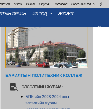
 систем
Мэдээ
Тэнхим
Оюутан
Төгсөгчид
Видео нийтлэл
⌚
ЛТЫН ОРЧИН
ИЛ ТОД
ЭЛСЭЛТ
БАРИЛГЫН ПОЛИТЕХНИК КОЛЛЕЖ

ЭЛСЭЛТИЙН ЖУРАМ :
БПК-ийн 2023-2024 оны
элсэлтийн журам