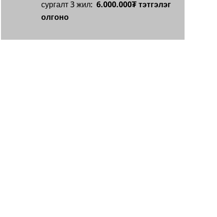
сургалт 3 жил:
6.000.000₮ тэтгэлэг
олгоно