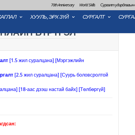
70th Anniversary
World Skills
Сургалт удирдлагын
САГЛАЛ
ХУУЛЬ, ЭРХ ЗҮЙ
СУРГАЛТ
СУРГА
НЛАЙН БҮРТГЭЛ
галт
[1.5 жил суралцана] [Мэргэжлийн
ргалт
[2.5 жил суралцана] [Суурь боловсролтой
алцана] [18-аас дээш настай байх] [Төлбөргүй]
агдсан: