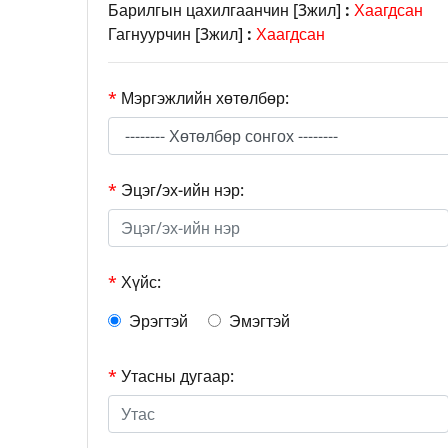
Барилгын цахилгаанчин [3жил]
:
Хаагдсан
Гагнуурчин [3жил]
:
Хаагдсан
*
Мэргэжлийн хөтөлбөр:
*
Эцэг/эх-ийн нэр:
*
Хүйс:
Эрэгтэй
Эмэгтэй
*
Утасны дугаар: