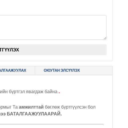
ТГҮҮЛЭХ
ТАЛГААЖУУЛАХ
ОЮУТАН ЭЛСҮҮЛЭХ
ийн бүртгэл явагдаж байна
.
формыг Та
амжилттай
бөглөж бүртгүүлсэн бол
элээ БАТАЛГААЖУУЛААРАЙ.