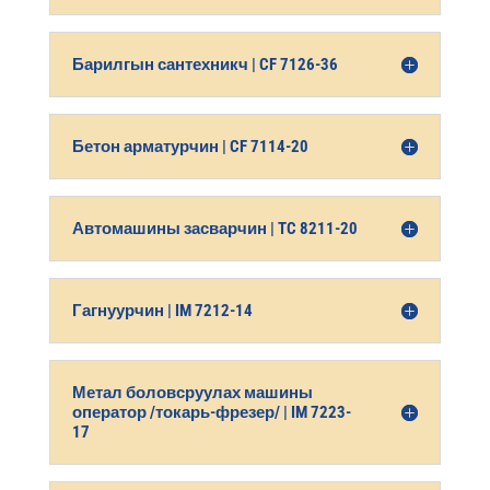
Барилгын сантехникч | CF 7126-36
Бетон арматурчин | CF 7114-20
Автомашины засварчин | TC 8211-20
Гагнуурчин | IM 7212-14
Метал боловсруулах машины
оператор /токарь-фрезер/ | IM 7223-
17