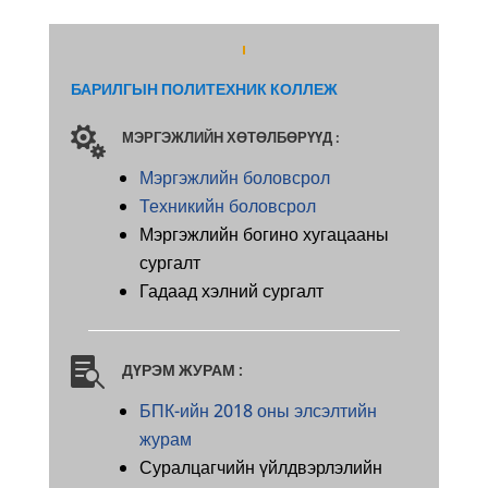
БАРИЛГЫН ПОЛИТЕХНИК КОЛЛЕЖ

МЭРГЭЖЛИЙН ХӨТӨЛБӨРҮҮД :
Мэргэжлийн боловсрол
Техникийн боловсрол
Мэргэжлийн богино хугацааны
сургалт
Гадаад хэлний сургалт

ДҮРЭМ ЖУРАМ :
БПК-ийн 2018 оны элсэлтийн
журам
Суралцагчийн үйлдвэрлэлийн