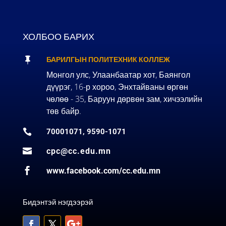
ХОЛБОО БАРИХ

БАРИЛГЫН ПОЛИТЕХНИК КОЛЛЕЖ
Монгол улс, Улаанбаатар хот, Баянгол
дүүрэг, 16-р хороо, Энхтайваны өргөн
чөлөө - 35, Баруун дөрвөн зам, хичээлийн
төв байр.

70001071, 9590-1071

cpc@cc.edu.mn

www.facebook.com/cc.edu.mn
Бидэнтэй нэгдээрэй