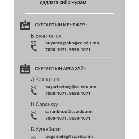
дадлага хийх журам

СУРГАЛТЫН МЕНЕЖЕР :
Б.Буянтогтох
buyantogtokh@cc.edu.mn


7000-1071, 9590-1071

СУРГАЛТЫН АРГА ЗҮЙЧ :
Д.Баярцэцэг
bayartsetseg@cc.edu.mn


7000-1071, 9590-1071
Н.Саранхүү
sarankhuu@cc.edu.mn


7000-1071, 9590-1071
Б.Ууганбилэг
uuganbileg@cc.edu.mn
