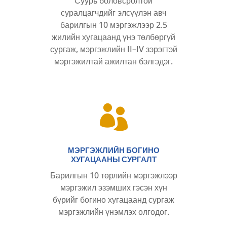
Суурь боловсролтой
суралцагчдийг элсүүлэн авч
барилгын 10 мэргэжлээр 2.5
жилийн хугацаанд үнэ төлбөргүй
сургаж, мэргэжлийн II–IV зэрэгтэй
мэргэжилтай ажилтан бэлгэдэг.

МЭРГЭЖЛИЙН БОГИНО
ХУГАЦААНЫ СУРГАЛТ
Барилгын 10 төрлийн мэргэжлээр
мэргэжил эзэмших гэсэн хүн
бүрийг богино хугацаанд сургаж
мэргэжлийн үнэмлэх олгодог.