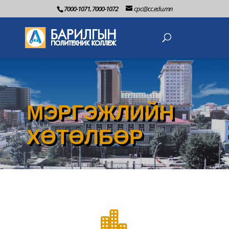
7000-1071, 7000-1072
cpc@cc.edu.mn
МЭРГЭЖЛИЙН
ХӨТӨЛБӨР
