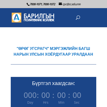
7000-1071, 7000-1072
cpc@cc.edu.mn
“ӨРӨГ УГСРАГЧ” МЭРГЭЖЛИЙН БАГШ
НАРЫН УЛСЫН ХОЁРДУГААР УРАЛДААН
Бүртгэл хаагдсан:
000
:
00
:
00
:
00
Day
Hrs
Min
Sec