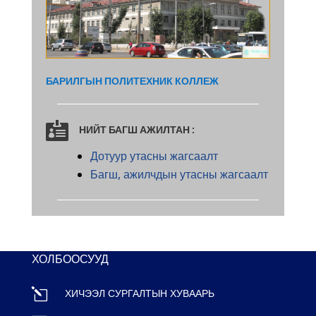
БАРИЛГЫН ПОЛИТЕХНИК КОЛЛЕЖ

НИЙТ БАГШ АЖИЛТАН :
Дотуур утасны жагсаалт
Багш, ажилчдын утасны жагсаалт
ХОЛБООСУУД
l
ХИЧЭЭЛ СУРГАЛТЫН ХУВААРЬ