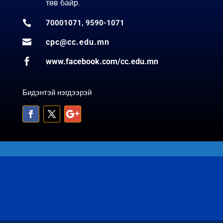
төв байр.

70001071, 9590-1071

cpc@cc.edu.mn

www.facebook.com/cc.edu.mn
Бидэнтэй нэгдээрэй