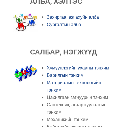
АЛБА, ХЭЛТЭС
Захиргаа, аж ахуйн алба
Сургалтын алба
САЛБАР, НЭГЖҮҮД
Хүмүүнлэгийн ухааны тэнхим
Барилгын тэнхим
Материалын технологийн
тэнхим
Цахилгаан гагнуурын тэнхим
Сантехник, агааржуулалтын
тэнхим
Механикийн тэнхим
Байгалийн ухааны тэнхим