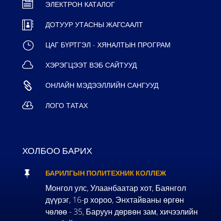

ЭЛЕКТРОН КАТАЛОГ

ДОТУУР УТАСНЫ ЖАГСААЛТ
}
ЦАГ БҮРТГЭЛ - ХЯНАЛТЫН ПРОГРАМ

ХЭРЭГЦЭЭТ ВЭБ САЙТУУД

ОНЛАЙН МЭДЭЭЛЛИЙН САНГУУД

ЛОГО ТАТАХ
ХОЛБОО БАРИХ

БАРИЛГЫН ПОЛИТЕХНИК КОЛЛЕЖ
Монгол улс, Улаанбаатар хот, Баянгол
дүүрэг, 16-р хороо, Энхтайваны өргөн
чөлөө - 35, Баруун дөрвөн зам, хичээлийн