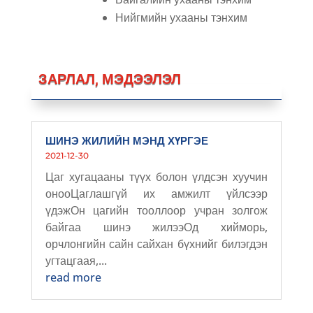
Нийгмийн ухааны тэнхим
ЗАРЛАЛ, МЭДЭЭЛЭЛ
ШИНЭ ЖИЛИЙН МЭНД ХҮРГЭЕ
2021-12-30
Цаг хугацааны түүх болон үлдсэн хуучин
онооЦаглашгүй их амжилт үйлсээр
үдэжОн цагийн тооллоор учран золгож
байгаа шинэ жилээОд хийморь,
орчлонгийн сайн сайхан бүхнийг билэгдэн
угтацгаая,...
read more