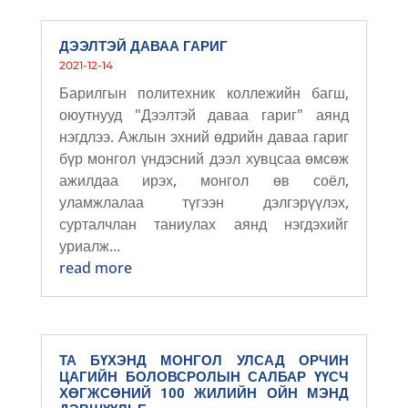
ДЭЭЛТЭЙ ДАВАА ГАРИГ
2021-12-14
Барилгын политехник коллежийн багш,
оюутнууд "Дээлтэй даваа гариг" аянд
нэгдлээ. Ажлын эхний өдрийн даваа гариг
бүр монгол үндэсний дээл хувцсаа өмсөж
ажилдаа ирэх, монгол өв соёл,
уламжлалаа түгээн дэлгэрүүлэх,
сурталчлан таниулах аянд нэгдэхийг
уриалж...
read more
ТА БҮХЭНД МОНГОЛ УЛСАД ОРЧИН
ЦАГИЙН БОЛОВСРОЛЫН САЛБАР ҮҮСЧ
ХӨГЖСӨНИЙ 100 ЖИЛИЙН ОЙН МЭНД