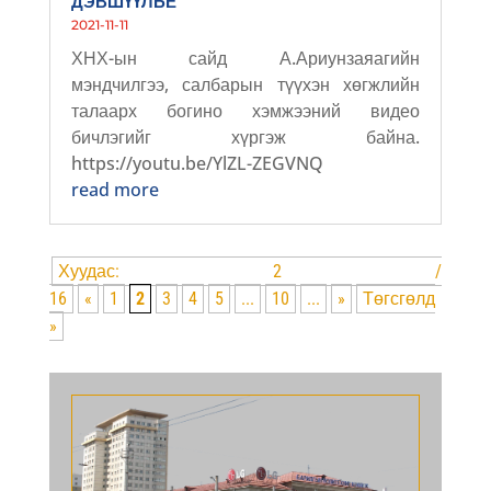
ДЭВШҮҮЛЬЕ
2021-11-11
ХНХ-ын сайд А.Ариунзаяагийн
мэндчилгээ, салбарын түүхэн хөгжлийн
талаарх богино хэмжээний видео
бичлэгийг хүргэж байна.
https://youtu.be/YlZL-ZEGVNQ
read more
Хуудас: 2 /
16
«
1
2
3
4
5
...
10
...
»
Төгсгөлд
»