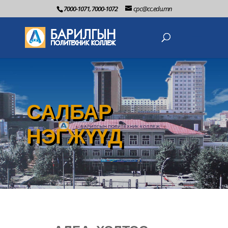
7000-1071, 7000-1072
cpc@cc.edu.mn
САЛБАР
НЭГЖҮҮД