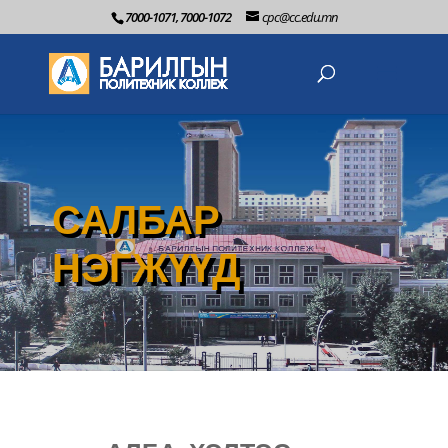
7000-1071, 7000-1072
cpc@cc.edu.mn
САЛБАР
НЭГЖҮҮД