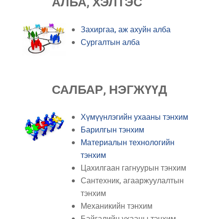
АЛБА, ХЭЛТЭС
Захиргаа, аж ахуйн алба
Сургалтын алба
САЛБАР, НЭГЖҮҮД
Хүмүүнлэгийн ухааны тэнхим
Барилгын тэнхим
Материалын технологийн
тэнхим
Цахилгаан гагнуурын тэнхим
Сантехник, агааржуулалтын
тэнхим
Механикийн тэнхим
Байгалийн ухааны тэнхим