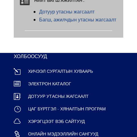

НИЙТ БАГШ АЖИЛТАН :
Дотуур утасны жагсаалт
Багш, ажилчдын утасны жагсаалт
ХОЛБООСУУД
l
ХИЧЭЭЛ СУРГАЛТЫН ХУВААРЬ

ЭЛЕКТРОН КАТАЛОГ

ДОТУУР УТАСНЫ ЖАГСААЛТ
}
ЦАГ БҮРТГЭЛ - ХЯНАЛТЫН ПРОГРАМ

ХЭРЭГЦЭЭТ ВЭБ САЙТУУД

ОНЛАЙН МЭДЭЭЛЛИЙН САНГУУД