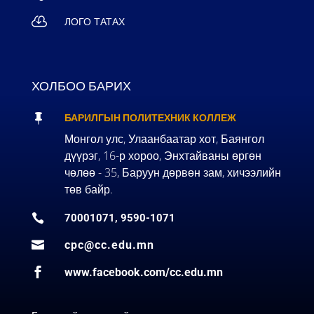

ЛОГО ТАТАХ
ХОЛБОО БАРИХ

БАРИЛГЫН ПОЛИТЕХНИК КОЛЛЕЖ
Монгол улс, Улаанбаатар хот, Баянгол
дүүрэг, 16-р хороо, Энхтайваны өргөн
чөлөө - 35, Баруун дөрвөн зам, хичээлийн
төв байр.

70001071, 9590-1071

cpc@cc.edu.mn

www.facebook.com/cc.edu.mn