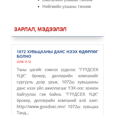
Нийгмийн ухааны тэнхим
ЗАРЛАЛ, МЭДЭЭЛЭЛ
1072 ХУВЬЦААНЫ ДАНС НЭЭХ ӨДӨРЛӨГ
БОЛНО
2018-11-12
Таны цагийг хэмнэх үүднээс "ГҮҮДСЕК
ҮЦК" брокер, диллерийн компанийг
сургууль дээр урьж, 1072ш хувьцааны
данс нээх үйл ажиллагааг ҮЭХ-оос зохион
байгуулах гэж байна. "ГҮҮДСЕК ҮЦК"
брокер, диллерийн компаний вэб хаяг:
http://www.goodsec.mn/ 1072ш хувьцаа
Танд...