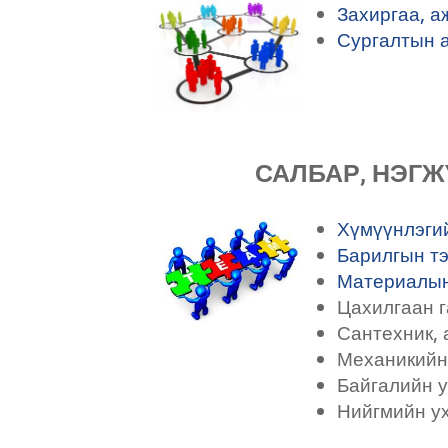
Захиргаа, а
Сургалтын 
САЛБАР, НЭГЖ
Хүмүүнлэги
Барилгын т
Материалын
Цахилгаан г
Сантехник,
Механикийн
Байгалийн 
Нийгмийн у