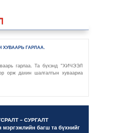
Л
 ХУВААРЬ ГАРЛАА.
уваарь гарлаа. Та бүхэнд "ХИЧЭЭЛ
р орж дахин шалгалтын хуваариа
СРАЛТ – СУРГАЛТ
н мэргэжлийн багш та бүхнийг