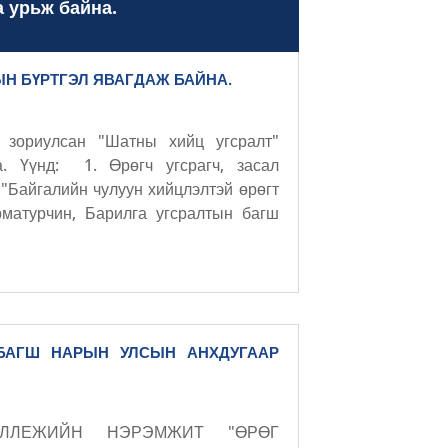
а урьж байна.
ЫН БҮРТГЭЛ ЯВАГДАЖ БАЙНА.
 зориулсан "Шатны хийц угсралт"
а. Үүнд: 1. Өрөгч угсрагч, засал
"Байгалийн чулуун хийцлэлтэй өрөгт
рматурчин, Барилга угсралтын багш
 БАГШ НАРЫН УЛСЫН АНХДУГААР
ОЛЛЕЖИЙН НЭРЭМЖИТ "ӨРӨГ