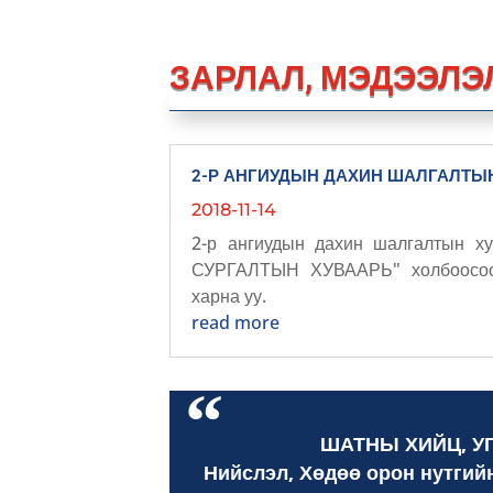
ЗАРЛАЛ, МЭДЭЭЛЭ
2-Р АНГИУДЫН ДАХИН ШАЛГАЛТЫН
2018-11-14
2-р ангиудын дахин шалгалтын х
СУРГАЛТЫН ХУВААРЬ" холбоосоо
харна уу.
read more
ШАТНЫ ХИЙЦ, УГ
Нийслэл, Хөдөө орон нутгий