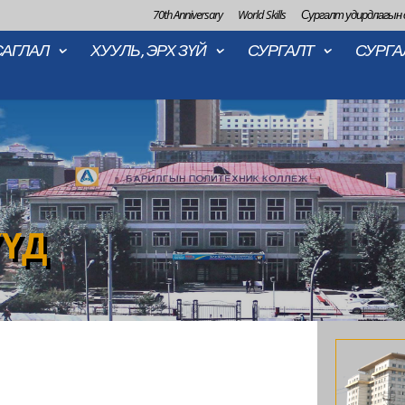
70th Anniversary
World Skills
Сургалт удирдлагын
САГЛАЛ
ХУУЛЬ, ЭРХ ЗҮЙ
СУРГАЛТ
СУРГА
ҮҮД