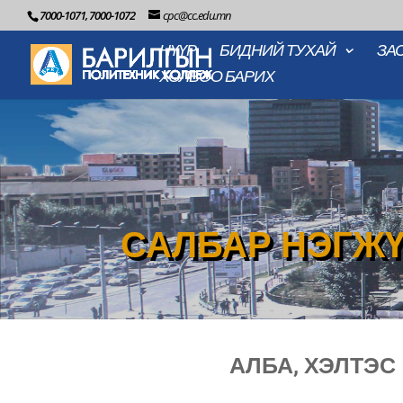
7000-1071, 7000-1072
cpc@cc.edu.mn
НҮҮР
БИДНИЙ ТУХАЙ
ЗА
ХОЛБОО БАРИХ
САЛБАР НЭГЖ
АЛБА, ХЭЛТЭС