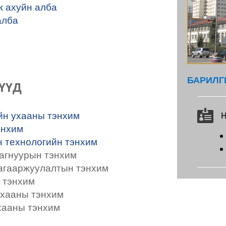
ж ахуйн алба
алба
БАРИЛГ
ҮҮД

йн ухааны тэнхим
энхим
 технологийн тэнхим
агнуурын тэнхим
 агааржуулалтын тэнхим
 тэнхим
ухааны тэнхим
хааны тэнхим