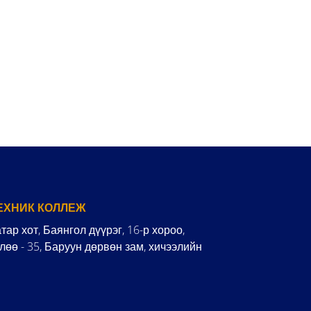
ЕХНИК КОЛЛЕЖ
ар хот, Баянгол дүүрэг, 16-р хороо,
өө - 35, Баруун дөрвөн зам, хичээлийн