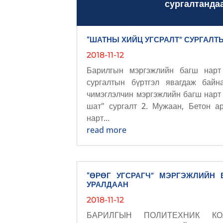
сургалтанда
“ШАТНЫ ХИЙЦ УГСРАЛТ” СУРГАЛТ
2018-11-12
Барилгын мэргэжлийн багш нарт
сургалтын бүртгэл явагдаж байн
чимэглэлчин мэргэжлийн багш нарт 
шат" сургалт 2. Мужаан, Бетон а
нарт...
read more
“ӨРӨГ УГСРАГЧ” МЭРГЭЖЛИЙН
УРАЛДААН
2018-11-12
БАРИЛГЫН ПОЛИТЕХНИК К