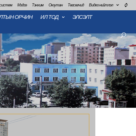
 систем
Мэдээ
Тэнхим
Оюутан
Төгсөгчид
Видео нийтлэл
⌚
ЛТЫН ОРЧИН
ИЛ ТОД
ЭЛСЭЛТ