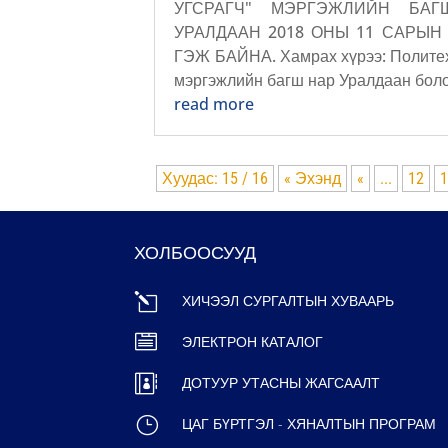
УГСРАГЧ" МЭРГЭЖЛИЙН БА
УРАЛДААН 2018 ОНЫ 11 САРЫН
ГЭЖ БАЙНА. Хамрах хүрээ: Политех
мэргэжлийн багш нар Уралдаан болох
read more
Хуудас: 15 / 16
« Эхэнд
«
...
12
ХОЛБООСУУД
l
ХИЧЭЭЛ СУРГАЛТЫН ХУВААРЬ

ЭЛЕКТРОН КАТАЛОГ

ДОТУУР УТАСНЫ ЖАГСААЛТ
}
ЦАГ БҮРТГЭЛ - ХЯНАЛТЫН ПРОГРАМ