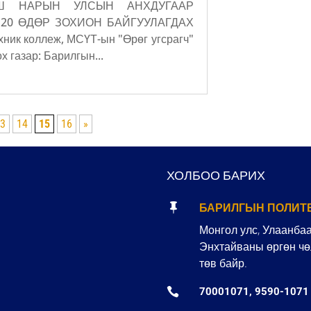
ГШ НАРЫН УЛСЫН АНХДУГААР
 20 ӨДӨР ЗОХИОН БАЙГУУЛАГДАХ
ник коллеж, МСҮТ-ын "Өрөг угсрагч"
 газар: Барилгын...
13
14
15
16
»
ХОЛБОО БАРИХ

БАРИЛГЫН ПОЛИТ
Монгол улс, Улаанбаат
Энхтайваны өргөн чөл
төв байр.

70001071, 9590-1071